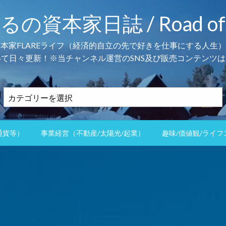
本家日誌 / Road of the 
資本家FLAREライフ（経済的自立の先で好きを仕事にする人生）
て日々更新！※当チャンネル運営のSNS及び販売コンテンツは
カ
テ
ゴ
リ
通貨等）
事業経営（不動産/太陽光/起業）
趣味/価値観/ライフ
ー