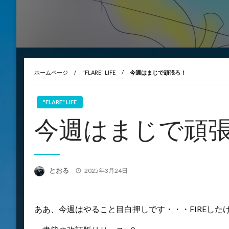
ホームページ
"FLARE" LIFE
今週はまじで頑張ろ！
"FLARE" LIFE
今週はまじで頑
投
とおる
2025年3月24日
稿
日:
ああ、今週はやること目白押しです・・・FIREし