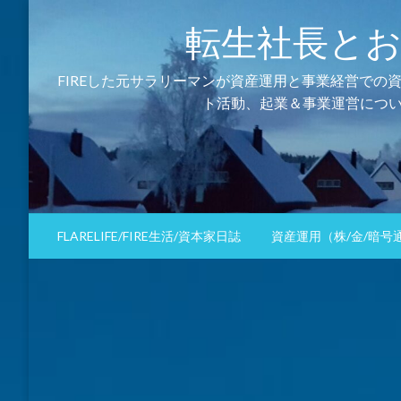
コ
転生社長とおるの資
ン
テ
ン
FIREした元サラリーマンが資産運用と事業経営での
ツ
ト活動、起業＆事業運営につい
へ
ス
キ
ッ
プ
FLARELIFE/FIRE生活/資本家日誌
資産運用（株/金/暗号