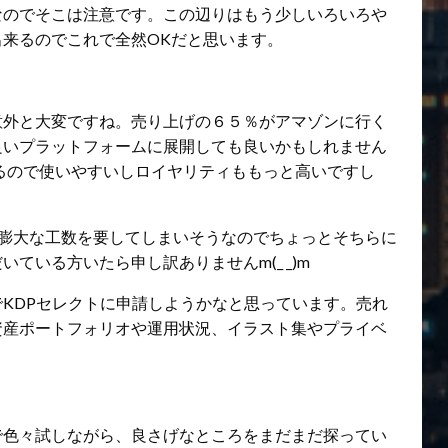
なのでそこは注意です。この辺りはもう少しいろいろや
来るのでこれで全然OKだと思います。
意外と大変ですね。売り上げの６５％がアマゾンに行く
良いプラットフォームに展開しても良いかもしれません
るので使いやすいしロイヤリティももっと高いですし
に膨大な工数を要してしまいそうなのでちょっとそちらに
ている方いたら申し訳ありませんm(_ _)m
KDPセレクトに申請しようかなと思っています。売れ
資産ポートフォリオや運用状況、イラスト集やプライベ
で色々試しながら、良さげなところをまだまだ探ってい