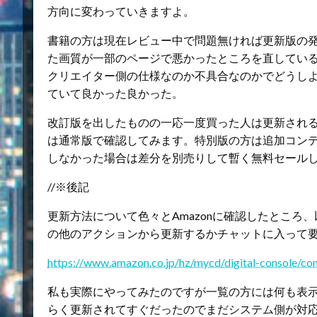
方向に変わっていきますよ。
書籍の方は現在レビュー中で問題無ければ更新版の
た画質が一部のページで悪かったところを直してい
クリエイター側の仕様なのか不具合なのかでどうし
ていて良かった良かった。
改訂版を出したものの一応一度買った人は更新され
は通常版で確認してみます。特別版の方は追加コン
しなかった場合は差分を別売りして暫く無料セール
//※後記
更新方法について色々とAmazonに確認したところ
の他のアクションから更新するかチャットに入って
https://www.amazon.co.jp/hz/mycd/digital-console/con
私も実際にやってみたのですが一覧の方には何も表
らく更新されてすぐだったのでまだシステム側が対