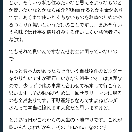
とか、そういう私も住みたいなと思えるようなものと
か使いたいなとかなら紹介PR動画作るとかも全然あり
です。あくまで使いたくもないものを利益のためにや
るつもりが無いというだけのことですし、まあそうい
う意味では仕事を選り好みする使いにくい発信者です
ね(笑)。
でもそれで良いんですなんせお金に困っていないの
で。
もっと資本力があったらそういう自社物件のビルダー
をやりたいですが流石にいきなり初手でそこは無理な
ので、少しずつ他の事業と合わせて模索して行こうと
思いますしその勉強のために一回サラリーマンに戻る
のも全然ありです。不動産好きなんですよねビルダー
さんって本当に憧れます大変だと思いますけど。
とまあ毎日がこれからの人生の下地作りです。これが
良いんだよねだからこその「FLARE」なのです。