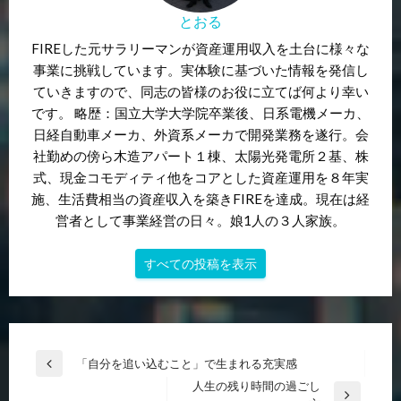
とおる
FIREした元サラリーマンが資産運用収入を土台に様々な
事業に挑戦しています。実体験に基づいた情報を発信し
ていきますので、同志の皆様のお役に立てば何より幸い
です。 略歴：国立大学大学院卒業後、日系電機メーカ、
日経自動車メーカ、外資系メーカで開発業務を遂行。会
社勤めの傍ら木造アパート１棟、太陽光発電所２基、株
式、現金コモディティ他をコアとした資産運用を８年実
施、生活費相当の資産収入を築きFIREを達成。現在は経
営者として事業経営の日々。娘1人の３人家族。
すべての投稿を表示
投
「自分を追い込むこと」で生まれる充実感
前
稿
人生の残り時間の過ごし
の