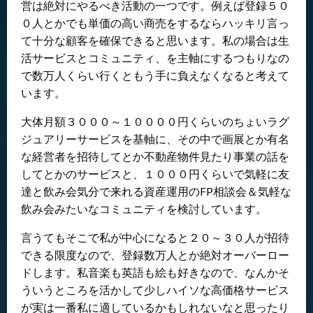
営は絶対にやるべき活動の一つです。例えば登録５０
０人とかでも単価の高い商売をするならハッキリ言っ
て十分な顧客を確保できると思います。私の場合は生
活サービスとコミュニティ、を主軸にするつもりなの
で数万人くらい行くともう手に負えなくなると考えて
います。
大体月額３０００～１００００円くらいのちょいラグ
ジュアリーサービスを基軸に、その中で画展とか有名
な経営者を招待してとか不動産物件見たり事業の話を
してとかのサービスと、１０００円くらいで気軽に友
達と飲み会気分で来れる資産運用のFP相談会＆気軽な
飲み会みたいなコミュニティを検討しています。
言うてもそこで私が中心になると２０～３０人が招待
できる限度なので、登録数万人とか絶対オーバーロー
ドします。私音楽も英語も絵も好きなので、なんかそ
ういうところを活かして少しハイソな高価格サービス
が実は一番私に適しているかもしれないなと思ったり