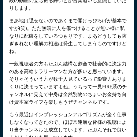
段の動画の立ち振る舞いとか言葉遣いも意識していた
りします。
まあ地は隠せないのであくまで開けっぴろげが基本で
すが(笑)。ただ無暗に人を傷つけることが無い様に私
なりに配慮をしているつもりです。まあどうしても防
ぎきれない理解の相違は発生してしまうものですけど
ね。
一般視聴者の方もたぶん結構な割合で社会的に決定力
のある高給サラリーマンな方が多いと思っています。
そりゃそういう方が数千人見ているって影響力ありま
くりに決まっていますよね。うちって一見FIRE系のチ
ャンネルに見えて中身は全然別物のちょいお金持ち向
け資本家ライフを楽しもうぜチャンネルです。
もう最近はインプレッションアルゴリズムが全く仕事
しなくなってきたので、ほぼ常連層な皆様の視聴によ
り当チャンネルは成立しています。たぶんそれで良い