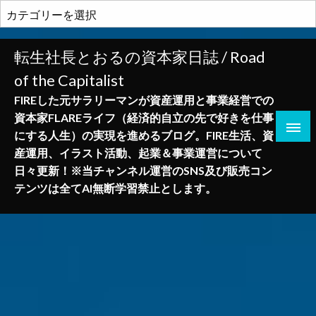
コ
カ
ン
テ
テ
ゴ
転生社長とおるの資本家日誌 / Road
ン
リ
of the Capitalist
ツ
ー
へ
FIREした元サラリーマンが資産運用と事業経営での
ス
資本家FLAREライフ（経済的自立の先で好きを仕事
キ
にする人生）の実現を進めるブログ。FIRE生活、資
ッ
産運用、イラスト活動、起業＆事業運営について
プ
日々更新！※当チャンネル運営のSNS及び販売コン
テンツは全てAI無断学習禁止とします。