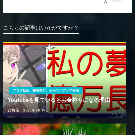
次
方
投
ナ
の
稿
ビ
投
稿
ゲ
こちらの記事はいかがですか？
ー
シ
ョ
ン
ブログ動画、書籍発行、セルフメディア発信
Youtubeを見ているとお金持ちになる理由
とおる
2025年9月19日