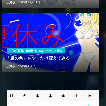
とおる
2023年11月12日
ブログ動画、書籍発行、セルフメディア発信
「風の色」を少しだけ変えてみる
とおる
2025年7月15日
2025年6月
月
火
水
木
金
土
日
1