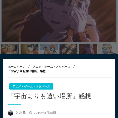
ホームページ
アニメ・ゲーム・メタバース
「宇宙よりも遠い場所」感想
アニメ・ゲーム・メタバース
「宇宙よりも遠い場所」感想
投
とおる
2019年5月26日
稿