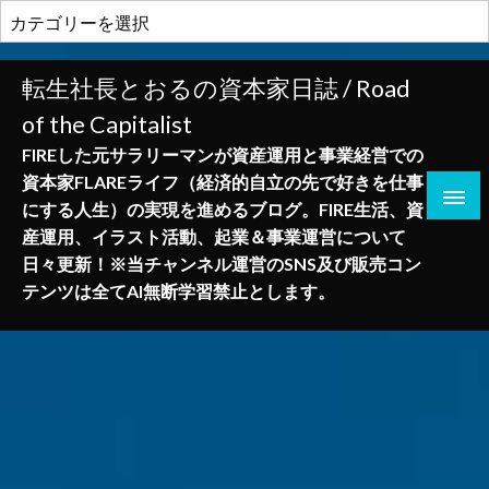
コ
カ
ン
テ
テ
ゴ
転生社長とおるの資本家日誌 / Road
ン
リ
of the Capitalist
ツ
ー
へ
FIREした元サラリーマンが資産運用と事業経営での
ス
資本家FLAREライフ（経済的自立の先で好きを仕事
キ
にする人生）の実現を進めるブログ。FIRE生活、資
ッ
産運用、イラスト活動、起業＆事業運営について
プ
日々更新！※当チャンネル運営のSNS及び販売コン
テンツは全てAI無断学習禁止とします。