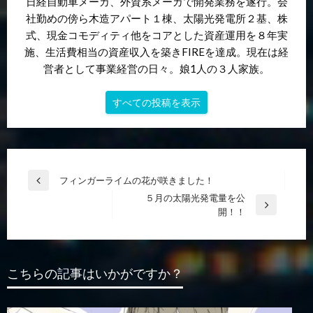
日経自動車メーカ、外資系メーカで開発業務を遂行。会
社勤めの傍ら木造アパート１棟、太陽光発電所２基、株
式、現金コモディティ他をコアとした資産運用を８年実
施、生活費相当の資産収入を築きFIREを達成。現在は経
営者として事業経営の日々。娘1人の３人家族。
すべての投稿を表示
投
フィンガーライムの花が咲きました！
前
稿
５月の太陽光発電量を公
の
次
開！！
投
ナ
の
稿
ビ
投
稿
ゲ
こちらの記事はいかがですか？
ー
シ