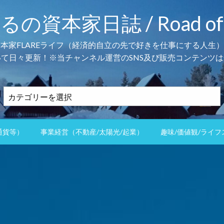
本家日誌 / Road of the 
資本家FLAREライフ（経済的自立の先で好きを仕事にする人生）
て日々更新！※当チャンネル運営のSNS及び販売コンテンツは
カ
テ
ゴ
リ
通貨等）
事業経営（不動産/太陽光/起業）
趣味/価値観/ライフ
ー