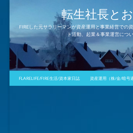
コ
転生社長とおるの資
ン
テ
ン
FIREした元サラリーマンが資産運用と事業経営での
ツ
ト活動、起業＆事業運営につい
へ
ス
キ
ッ
プ
FLARELIFE/FIRE生活/資本家日誌
資産運用（株/金/暗号