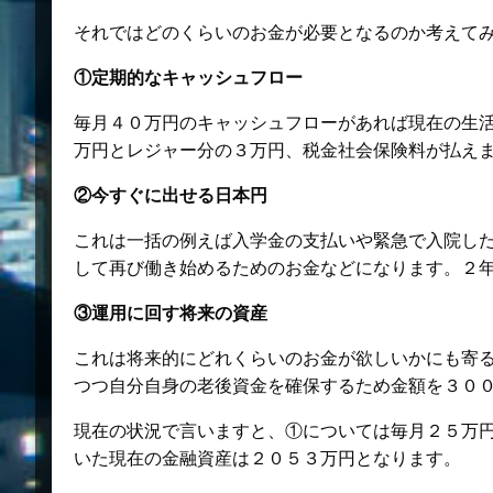
それではどのくらいのお金が必要となるのか考えて
①定期的なキャッシュフロー
毎月４０万円のキャッシュフローがあれば現在の生
万円とレジャー分の３万円、税金社会保険料が払え
②今すぐに出せる日本円
これは一括の例えば入学金の支払いや緊急で入院し
して再び働き始めるためのお金などになります。２
③運用に回す将来の資産
これは将来的にどれくらいのお金が欲しいかにも寄
つつ自分自身の老後資金を確保するため金額を３０
現在の状況で言いますと、①については毎月２５万
いた現在の金融資産は２０５３万円となります。