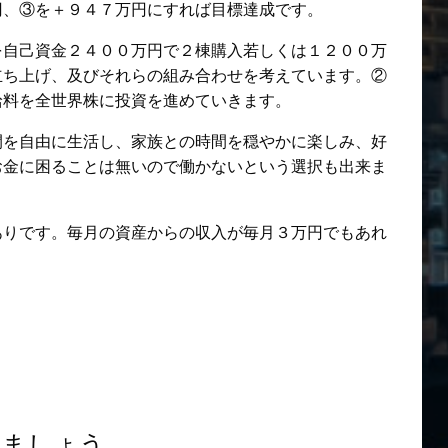
円、③を＋９４７万円にすれば目標達成です。
を自己資金２４００万円で２棟購入若しくは１２００万
立ち上げ、及びそれらの組み合わせを考えています。②
給料を全世界株に投資を進めていきます。
間を自由に生活し、家族との時間を穏やかに楽しみ、好
お金に困ることは無いので働かないという選択も出来ま
ありです。毎月の資産からの収入が毎月３万円でもあれ
しましょう。