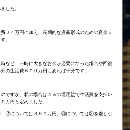
みました。
活費２４万円に加え、長期的な資産形成のための資金５
ます。
た時など、一時に大きなお金が必要になった場合や回復
年分の生活費６００万円もあれば十分です。
るのですが、私の場合は４％の運用益で生活費を支払い
００万円と定めました。
円、②については３５０万円、③については②を差し引