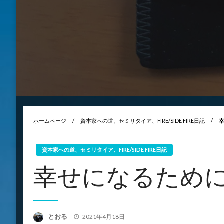
ホームページ
資本家への道、セミリタイア、FIRE/SIDE FIRE日記
資本家への道、セミリタイア、FIRE/SIDE FIRE日記
幸せになるため
投
とおる
2021年4月18日