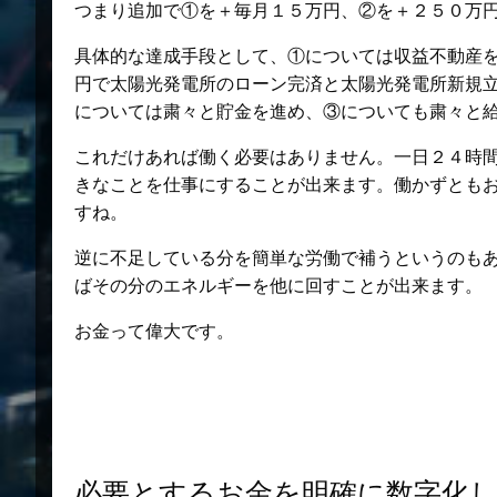
つまり追加で①を＋毎月１５万円、②を＋２５０万
具体的な達成手段として、①については収益不動産
円で太陽光発電所のローン完済と太陽光発電所新規
については粛々と貯金を進め、③についても粛々と
これだけあれば働く必要はありません。一日２４時
きなことを仕事にすることが出来ます。働かずとも
すね。
逆に不足している分を簡単な労働で補うというのも
ばその分のエネルギーを他に回すことが出来ます。
お金って偉大です。
必要とするお金を明確に数字化