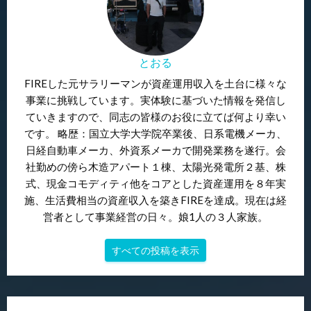
とおる
FIREした元サラリーマンが資産運用収入を土台に様々な
事業に挑戦しています。実体験に基づいた情報を発信し
ていきますので、同志の皆様のお役に立てば何より幸い
です。 略歴：国立大学大学院卒業後、日系電機メーカ、
日経自動車メーカ、外資系メーカで開発業務を遂行。会
社勤めの傍ら木造アパート１棟、太陽光発電所２基、株
式、現金コモディティ他をコアとした資産運用を８年実
施、生活費相当の資産収入を築きFIREを達成。現在は経
営者として事業経営の日々。娘1人の３人家族。
すべての投稿を表示