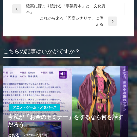
投
確実に貯まり続ける「事業資本」と「文化資
前
本」
稿
の
これから来る「円高シナリオ」に備
ナ
投
次
える
稿
の
ビ
投
ゲ
稿
ー
こちらの記事はいかがですか？
シ
ョ
ン
アニメ・ゲーム・メタバース
今私が「お金のセミナー」をするなら何を話す
だろう
とおる
2023年2月19日