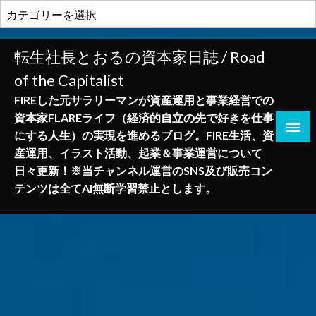
コ
カ
ン
テ
テ
ゴ
転生社長とおるの資本家日誌 / Road
ン
リ
of the Capitalist
ツ
ー
へ
FIREした元サラリーマンが資産運用と事業経営での
ス
資本家FLAREライフ（経済的自立の先で好きを仕事
キ
にする人生）の実現を進めるブログ。FIRE生活、資
ッ
産運用、イラスト活動、起業＆事業運営について
プ
日々更新！※当チャンネル運営のSNS及び販売コン
テンツは全てAI無断学習禁止とします。