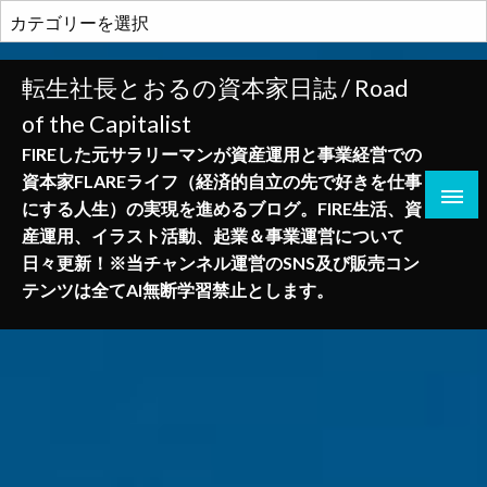
コ
カ
ン
テ
テ
ゴ
転生社長とおるの資本家日誌 / Road
ン
リ
of the Capitalist
ツ
ー
へ
FIREした元サラリーマンが資産運用と事業経営での
ス
資本家FLAREライフ（経済的自立の先で好きを仕事
キ
にする人生）の実現を進めるブログ。FIRE生活、資
ッ
産運用、イラスト活動、起業＆事業運営について
プ
日々更新！※当チャンネル運営のSNS及び販売コン
テンツは全てAI無断学習禁止とします。