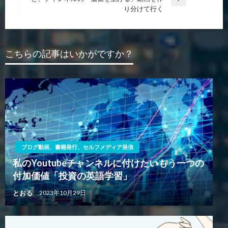
次
稿
り分けて行く
ビ
の
投
ゲ
稿
ー
こちらの記事はいかがですか？
シ
ョ
ン
ブログ動画、書籍発行、セルフメディア発信
私のYoutubeチャンネルに付けたいもう一つの
付加価値「投資の英語学習」
とおる
2023年10月29日