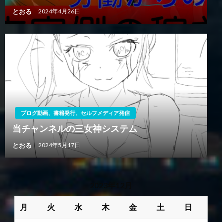
とおる
2024年4月26日
ブログ動画、書籍発行、セルフメディア発信
当チャンネルの三女神システム
とおる
2024年5月17日
2023年12月
月
火
水
木
金
土
日