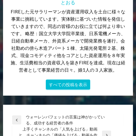
とおる
FIREした元サラリーマンが資産運用収入を土台に様々な
事業に挑戦しています。実体験に基づいた情報を発信し
ていきますので、同志の皆様のお役に立てば何より幸い
です。 略歴：国立大学大学院卒業後、日系電機メーカ、
日経自動車メーカ、外資系メーカで開発業務を遂行。会
社勤めの傍ら木造アパート１棟、太陽光発電所２基、株
式、現金コモディティ他をコアとした資産運用を８年実
施、生活費相当の資産収入を築きFIREを達成。現在は経
営者として事業経営の日々。娘1人の３人家族。
すべての投稿を表示
投
ウォーレンバフェットの言葉は神がかってい
前
る、成功する経営者の条件
稿
の
上手くチャンネルの「人気を上げる」動画
ナ
投
と、チャンネルの「価値を上げる」動画を作