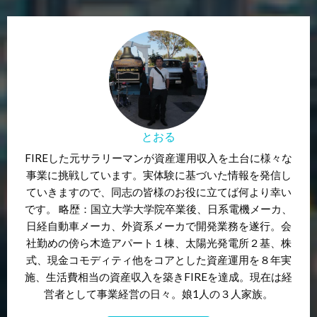
とおる
FIREした元サラリーマンが資産運用収入を土台に様々な
事業に挑戦しています。実体験に基づいた情報を発信し
ていきますので、同志の皆様のお役に立てば何より幸い
です。 略歴：国立大学大学院卒業後、日系電機メーカ、
日経自動車メーカ、外資系メーカで開発業務を遂行。会
社勤めの傍ら木造アパート１棟、太陽光発電所２基、株
式、現金コモディティ他をコアとした資産運用を８年実
施、生活費相当の資産収入を築きFIREを達成。現在は経
営者として事業経営の日々。娘1人の３人家族。