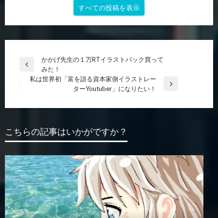
すべての投稿を表示
投
かかげ先生の１万RTイラストパック買って
前
みた！
稿
の
私は世界初「富を語る資本家側イラストレー
ナ
投
次
ターYoutuber」になりたい！
稿
の
ビ
投
ゲ
稿
ー
こちらの記事はいかがですか？
シ
ョ
ン