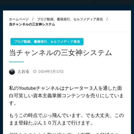
ホームページ
ブログ動画、書籍発行、セルフメディア発信
当チャンネルの三女神システム
ブログ動画、書籍発行、セルフメディア発信
当チャンネルの三女神システム
投
とおる
2024年5月17日
稿
日:
私のYoutubeチャンネルはナレーター３人を通した面
白可笑しい資本主義掌握コンテンツを売りにしていま
す。
もうこの時点でぶっ飛んでいます。でも大丈夫、この
まま登録たぶん１０万人まで行けます。