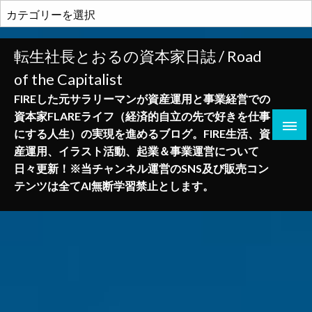
コ
カ
ン
テ
テ
ゴ
転生社長とおるの資本家日誌 / Road
ン
リ
of the Capitalist
ツ
ー
へ
FIREした元サラリーマンが資産運用と事業経営での
ス
資本家FLAREライフ（経済的自立の先で好きを仕事
キ
にする人生）の実現を進めるブログ。FIRE生活、資
ッ
産運用、イラスト活動、起業＆事業運営について
プ
日々更新！※当チャンネル運営のSNS及び販売コン
テンツは全てAI無断学習禁止とします。