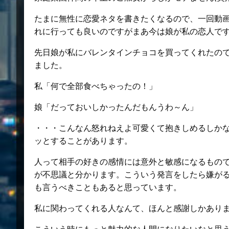
たまに無性に恋愛ネタを書きたくなるので、一回動
れに行っても良いのですがまあ今は娘が私の恋人で
先日娘が私にバレンタインチョコを買ってくれたの
ました。
私「何で全部食べちゃったの！」
娘「だっておいしかったんだもんうわ～ん」
・・・こんなん怒れねえよ可愛くて抱きしめるしかな
ッとすることがあります。
人って相手の好きの感情には意外と敏感になるもので
が不思議と分かります。こういう発言をしたら嫌が
も言うべきこともあると思っています。
私に関わってくれる人なんて、ほんと感謝しかあり
こういう時にもっと魅力的な人間になりたいなと思