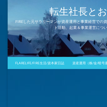
コ
転生社長とおるの資
ン
テ
ン
FIREした元サラリーマンが資産運用と事業経営での
ツ
ト活動、起業＆事業運営につい
へ
ス
キ
ッ
プ
FLARELIFE/FIRE生活/資本家日誌
資産運用（株/金/暗号