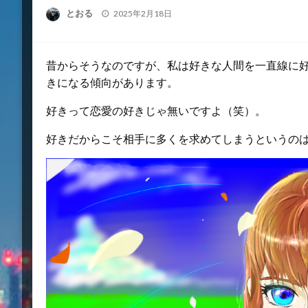
投
とおる
2025年2月18日
稿
日:
昔からそうなのですが、私は好きな人間を一直線に
きになる傾向があります。
好きって恋愛の好きじゃ無いですよ（笑）。
好きだからこそ相手に多くを求めてしまうというの