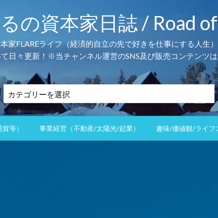
本家日誌 / Road of the 
資本家FLAREライフ（経済的自立の先で好きを仕事にする人生）
て日々更新！※当チャンネル運営のSNS及び販売コンテンツは
カ
テ
ゴ
リ
通貨等）
事業経営（不動産/太陽光/起業）
趣味/価値観/ライフ
ー