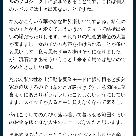
ルのプロジェクトに参加できることです。これは個人
のレベルでは中々出来ないことですね。
なんかこういう華やかな世界楽しいですよね。給仕の
女の子とかも可愛くてこういうパーティって結構出会
いの場だったりします。それなりの社会的地位の人達
が来ますし、女の子の方も声を掛けられることが多い
と思います。私も思わず声を掛けそうになりました
が、流石にまあそういうこと出来る立場では無いので
やめときました(笑)。
たぶん私の性格上活動を実業モードに振り切ると多分
家庭崩壊するので（意外と冗談抜きで）、意図的に草
食よりにあまりギラギラしたことしないようにしてい
ます。スイッチが入ると手に負えなくなって来るし。
今はこうしてのんびり落ち着いて暮らせる範囲くらい
のお金を稼ぐ様な人生のフェーズなんだと思います。
まあ独身の時にもっとこういうイベント出れたら楽し