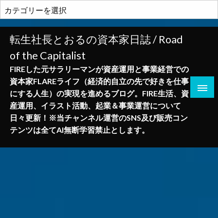
コ
カ
ン
テ
テ
ゴ
転生社長とおるの資本家日誌 / Road
ン
リ
of the Capitalist
ツ
ー
へ
FIREした元サラリーマンが資産運用と事業経営での
ス
資本家FLAREライフ（経済的自立の先で好きを仕事
キ
にする人生）の実現を進めるブログ。FIRE生活、資
ッ
産運用、イラスト活動、起業＆事業運営について
プ
日々更新！※当チャンネル運営のSNS及び販売コン
テンツは全てAI無断学習禁止とします。