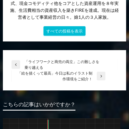
式、現金コモディティ他をコアとした資産運用を８年実
施、生活費相当の資産収入を築きFIREを達成。現在は経
営者として事業経営の日々。娘1人の３人家族。
すべての投稿を表示
投
「ライフワークと商売の両立」この難しさを
前
乗り越える
稿
の
「絵を描くって最高」今日は私のイラスト制
ナ
投
次
作環境をご紹介！
稿
の
ビ
投
ゲ
稿
ー
こちらの記事はいかがですか？
シ
ョ
ン