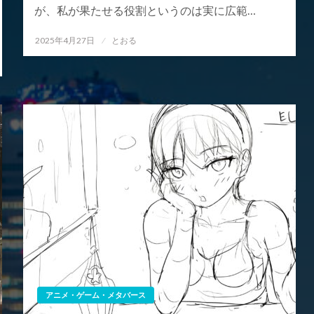
が、私が果たせる役割というのは実に広範…
投
2025年4月27日
とおる
稿
日:
アニメ・ゲーム・メタバース