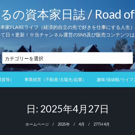
本家日誌 / Road of the 
資本家FLAREライフ（経済的自立の先で好きを仕事にする人生）
て日々更新！※当チャンネル運営のSNS及び販売コンテンツは
カ
テ
ゴ
リ
通貨等）
事業経営（不動産/太陽光/起業）
趣味/価値観/ライフ
ー
日:
2025年4月27日
ホームページ
2025年
4月
27TH 4月