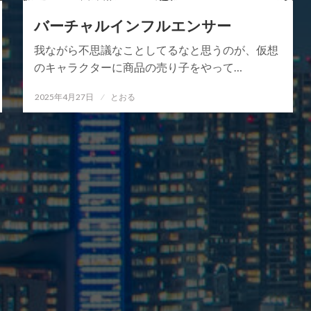
バーチャルインフルエンサー
我ながら不思議なことしてるなと思うのが、仮想
のキャラクターに商品の売り子をやって…
投
2025年4月27日
とおる
稿
日: