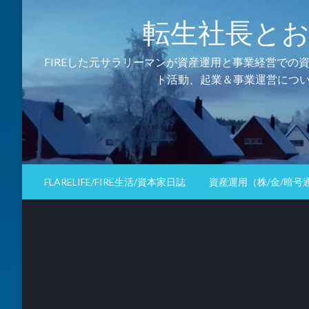
コ
転生社長とおるの資
ン
テ
ン
FIREした元サラリーマンが資産運用と事業経営での
ツ
ト活動、起業＆事業運営につい
へ
ス
キ
ッ
プ
FLARELIFE/FIRE生活/資本家日誌
資産運用（株/金/暗号