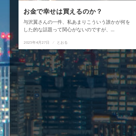
お金で幸せは買えるのか？
与沢翼さんの一件、私あまりこういう誰かが何を
した的な話題って関心がないのですが、…
投
2025年4月27日
とおる
稿
日: