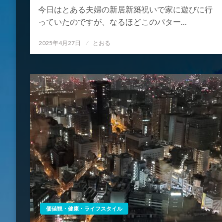
今日はとある夫婦の新居新築祝いで家に遊びに行
っていたのですが、なるほどこのパター…
投
2025年4月27日
とおる
稿
日:
価値観・健康・ライフスタイル