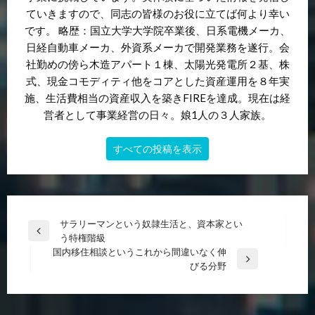
ていきますので、同志の皆様のお役に立てば何より幸い
です。 略歴：国立大学大学院卒業後、日系電機メーカ、
日経自動車メーカ、外資系メーカで開発業務を遂行。会
社勤めの傍ら木造アパート１棟、太陽光発電所２基、株
式、現金コモディティ他をコアとした資産運用を８年実
施、生活費相当の資産収入を築きFIREを達成。現在は経
営者として事業経営の日々。娘1人の３人家族。
すべての投稿を表示
投
サラリーマンという奴隷生活と、資本家とい
前
う特権階級
稿
の
国内移住相談というこれから間違いなく伸
ナ
投
次
びる分野
稿
の
ビ
投
ゲ
稿