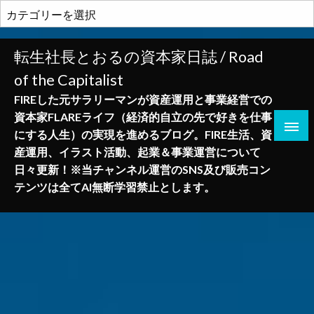
コ
カ
ン
テ
テ
ゴ
転生社長とおるの資本家日誌 / Road
ン
リ
of the Capitalist
ツ
ー
へ
FIREした元サラリーマンが資産運用と事業経営での
ス
資本家FLAREライフ（経済的自立の先で好きを仕事
キ
にする人生）の実現を進めるブログ。FIRE生活、資
ッ
産運用、イラスト活動、起業＆事業運営について
プ
日々更新！※当チャンネル運営のSNS及び販売コン
テンツは全てAI無断学習禁止とします。