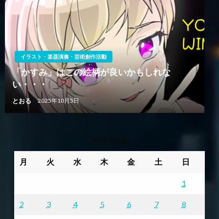
イラスト・楽器演奏・芸術創作活動
「かすみ」はこの絵柄が良いかもしれな
い・・・
とおる
2025年10月5日
2025年6月
月
火
水
木
金
土
日
1
2
3
4
5
6
7
8