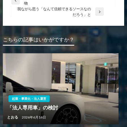
前
物
稿
の
我ながら思う「なんて信頼できるソースなの
ナ
投
次
だろう」と
稿
の
ビ
投
ゲ
稿
ー
こちらの記事はいかがですか？
シ
ョ
ン
起業・事業化・法人運営
「法人専用車」の検討
とおる
2026年6月16日