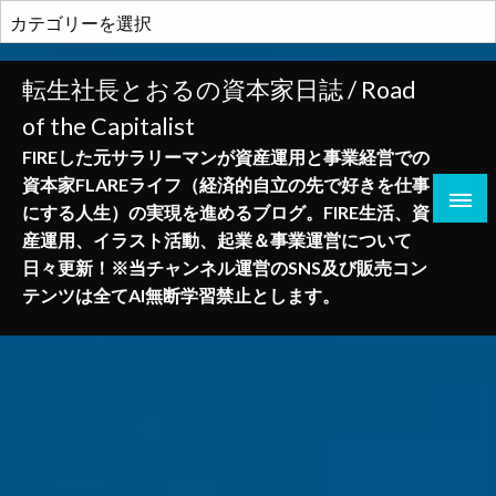
コ
カ
ン
テ
テ
ゴ
転生社長とおるの資本家日誌 / Road
ン
リ
of the Capitalist
ツ
ー
へ
FIREした元サラリーマンが資産運用と事業経営での
ス
資本家FLAREライフ（経済的自立の先で好きを仕事
キ
にする人生）の実現を進めるブログ。FIRE生活、資
ッ
産運用、イラスト活動、起業＆事業運営について
プ
日々更新！※当チャンネル運営のSNS及び販売コン
テンツは全てAI無断学習禁止とします。