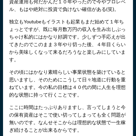
資産運用も何だかんだ１０年やったので今やプロレベ
ル、もはや絶対に投資で負けない確信がある(笑)。
独立もYoutubeもイラストも起業もまだ始めて１年ち
ょっとですが、既に毎月数万円の収入を生み出しぶっ
ちゃけ私的にはかなり好調です。少しずつ手応えが出
てきたのでこのまま３年やり切った後、４年目くらい
から美味しくなって来るだろうなと楽しみにしていま
す。
その頃にはかなり素晴らしい事業状態を築けていると
思いますし、そのためにこうして日々地道に行動を重
ねています。今の私の目標は４０代の間に人生を理想
的な状態に持って行くことです。
ここに時間はたっぷりありますし、言ってしまうと今
の保有資産はそこで使い切ってしまっても全く問題が
無いのです。なんせそこからは理想的な状態で一生稼
ぎ続けることが出来るからです。