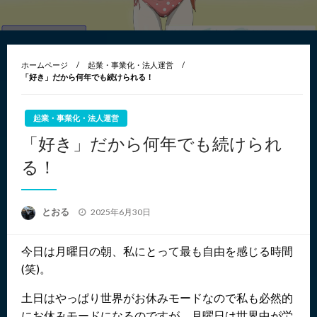
ホームページ
起業・事業化・法人運営
「好き」だから何年でも続けられる！
起業・事業化・法人運営
「好き」だから何年でも続けられ
る！
投
とおる
2025年6月30日
稿
日:
今日は月曜日の朝、私にとって最も自由を感じる時間
(笑)。
土日はやっぱり世界がお休みモードなので私も必然的
にお休みモードになるのですが、月曜日は世界中が労