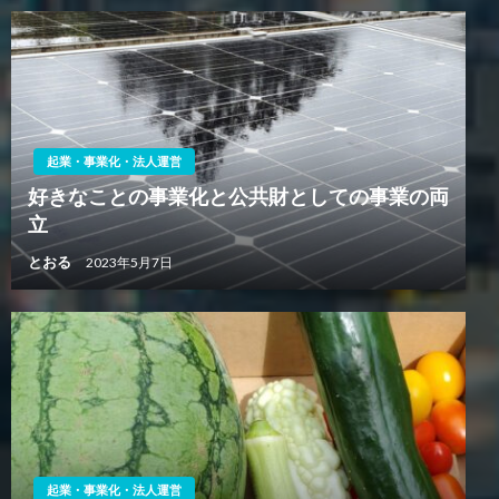
起業・事業化・法人運営
好きなことの事業化と公共財としての事業の両
立
とおる
2023年5月7日
起業・事業化・法人運営