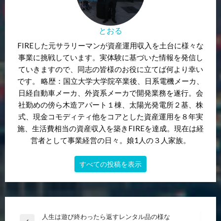
とおる
FIREした元サラリーマンが資産運用収入を土台に様々な
事業に挑戦しています。実体験に基づいた情報を発信し
ていきますので、同志の皆様のお役に立てば何より幸い
です。 略歴：国立大学大学院卒業後、日系電機メーカ、
日経自動車メーカ、外資系メーカで開発業務を遂行。会
社勤めの傍ら木造アパート１棟、太陽光発電所２基、株
式、現金コモディティ他をコアとした資産運用を８年実
施、生活費相当の資産収入を築きFIREを達成。現在は経
営者として事業経営の日々。娘1人の３人家族。
すべての投稿を表示
投
人生は遊び終わったら返すレンタル品の様な