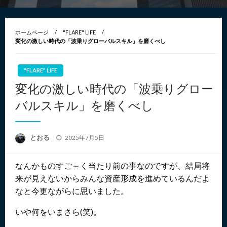
ホームページ
"FLARE" LIFE
変化の激しい時代の「波乗りグローバルスキル」を磨くべし
"FLARE" LIFE
変化の激しい時代の「波乗りグロー
バルスキル」を磨くべし
投
とおる
2025年7月5日
稿
日:
なんかものすご～く当たり前の事なのですが、結局将
来が見えないからみんな資産形成を進めているんだよ
なと今更ながらに思いました。
いや何をいまさら(笑)。