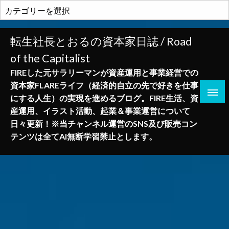
コ
カ
ン
テ
テ
ゴ
転生社長とおるの資本家日誌 / Road
ン
リ
of the Capitalist
ツ
ー
へ
FIREした元サラリーマンが資産運用と事業経営での
ス
資本家FLAREライフ（経済的自立の先で好きを仕事
キ
にする人生）の実現を進めるブログ。FIRE生活、資
ッ
産運用、イラスト活動、起業＆事業運営について
プ
日々更新！※当チャンネル運営のSNS及び販売コン
テンツは全てAI無断学習禁止とします。