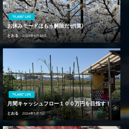
"FLARE" LIFE
お休みモードはもう解除だぜ(笑)
とおる
2025年4月16日
"FLARE" LIFE
月間キャッシュフロー１００万円を目指す！
とおる
2026年5月7日