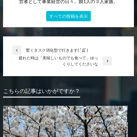
営者として事業経営の日々。娘1人の３人家族。
すべての投稿を表示
投
暫くタスク消化型で行きます( ﾟДﾟ)
前
稿
疲れた時は「美味しいものでも食べて」ゆっ
の
次
くりしてくださいな
投
ナ
の
稿
ビ
投
稿
ゲ
こちらの記事はいかがですか？
ー
シ
ョ
ン