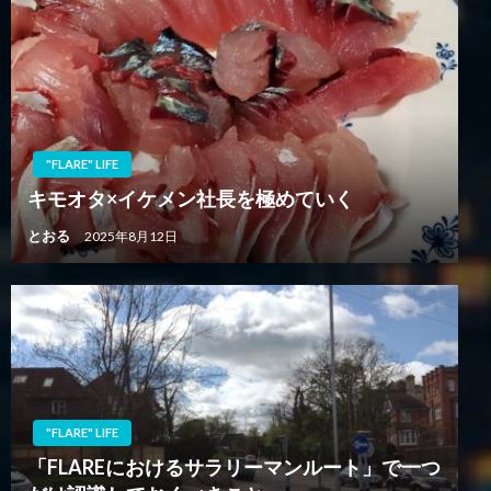
"FLARE" LIFE
キモオタ×イケメン社長を極めていく
とおる
2025年8月12日
"FLARE" LIFE
「FLAREにおけるサラリーマンルート」で一つ