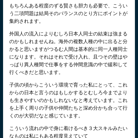
もちろんある程度のずる賢さも胆力も必要で、こうい
う二項問題は結局そのバランスのとり方にポイントが
集約されます。
外国人の流入によりむしろ日本人同士の結束は強まる
のかもしれませんね。海外の複数人種の中に出ると分
かると思いますがつるむ人間は基本的に同一人種同士
になります。それはそれで受け入れ、且つその壁はや
っぱり異人種間で仕事をする仲間意識の中で緩和して
行くべきだと思います。
子供の頃からこういう環境で育った私にとって、これ
からの日本と言うのはもしかするとむしろ今までより
も生きやすいのかもしれないなと考えています。これ
を上手く周りの子供や仲間たちと深め分かち合って行
くのが大切だなと感じています。
こういう流れの中で身に着けるべき３大スキルみたい
なものは私にもある程度見えていて