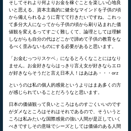
そしてそれより何よりお金を稼ぐことを楽しい心地良
いと思える、資本主義的に健全なマインドを子供の頃
から備えられるように育てて行きたいですね。これっ
て多分大人になってから子供の頃から刷り込まれた価
値観を変えるってすごく難しくて、論理としては理解
しながらも自分の代はどこかで諦めて子供の教育をな
るべく歪みないものにする必要があると思います。
「お金むっつりスケベ」になるとろくなことにはなり
ません。お金好きならはっきり言え女が好きならエロ
が好きならそうだと言え日本人！はあはあ・・・orz
というのは私の個人的感覚というよりはまあ多くの方
が感じられていることだろうなと思います。
日本の価値観って良いところはものすごくいいのです
がダメなところはそれはそれであるので、そういうと
ころは私みたいな国際感覚の強い人間が是正していく
べきですしその意味でシーズとしては価値のある人間