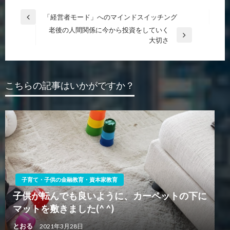
投
「経営者モード」へのマインドスイッチング
前
稿
老後の人間関係に今から投資をしていく
の
次
大切さ
投
ナ
の
稿
ビ
投
稿
ゲ
こちらの記事はいかがですか？
ー
シ
ョ
ン
子育て・子供の金融教育・資本家教育
子供が転んでも良いように、カーペットの下に
マットを敷きました(^ ^)
とおる
2021年3月28日