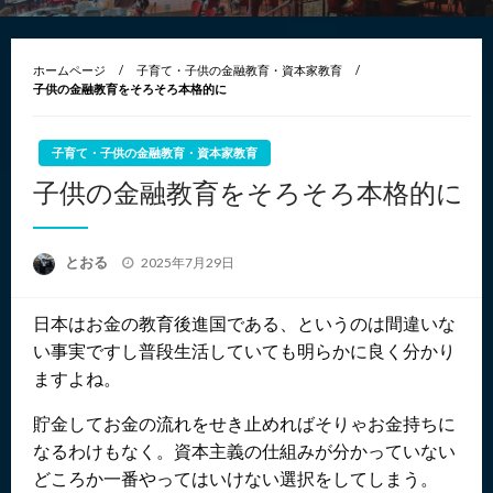
ホームページ
子育て・子供の金融教育・資本家教育
子供の金融教育をそろそろ本格的に
子育て・子供の金融教育・資本家教育
子供の金融教育をそろそろ本格的に
投
とおる
2025年7月29日
稿
日:
日本はお金の教育後進国である、というのは間違いな
い事実ですし普段生活していても明らかに良く分かり
ますよね。
貯金してお金の流れをせき止めればそりゃお金持ちに
なるわけもなく。資本主義の仕組みが分かっていない
どころか一番やってはいけない選択をしてしまう。