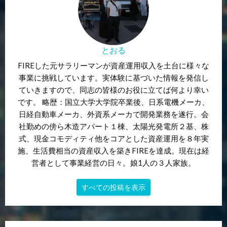
とおる
FIREした元サラリーマンが資産運用収入を土台に様々な
事業に挑戦しています。実体験に基づいた情報を発信し
ていきますので、同志の皆様のお役に立てば何より幸い
です。 略歴：国立大学大学院卒業後、日系電機メーカ、
日経自動車メーカ、外資系メーカで開発業務を遂行。会
社勤めの傍ら木造アパート１棟、太陽光発電所２基、株
式、現金コモディティ他をコアとした資産運用を８年実
施、生活費相当の資産収入を築きFIREを達成。現在は経
営者として事業経営の日々。娘1人の３人家族。
すべての投稿を表示