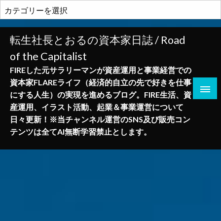
コ
カ
ン
テ
テ
ゴ
転生社長とおるの資本家日誌 / Road
ン
リ
of the Capitalist
ツ
ー
へ
FIREした元サラリーマンが資産運用と事業経営での
ス
資本家FLAREライフ（経済的自立の先で好きを仕事
キ
にする人生）の実現を進めるブログ。FIRE生活、資
ッ
産運用、イラスト活動、起業＆事業運営について
プ
日々更新！※当チャンネル運営のSNS及び販売コン
テンツは全てAI無断学習禁止とします。