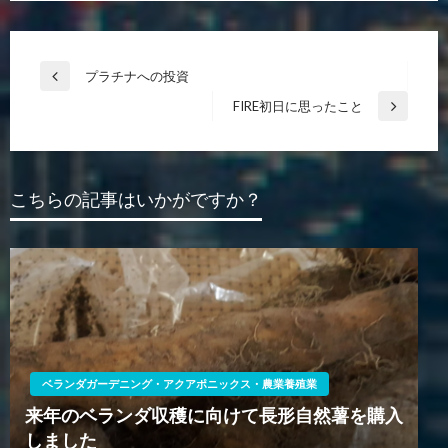
投
プラチナへの投資
前
稿
の
FIRE初日に思ったこと
次
投
ナ
の
稿
ビ
投
稿
ゲ
こちらの記事はいかがですか？
ー
シ
ョ
ン
ベランダガーデニング・アクアポニックス・農業養殖業
来年のベランダ収穫に向けて長形自然薯を購入
しました