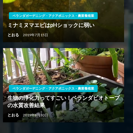
ベランダガーデニング・アクアポニックス・農業養殖業
ミナミヌマエビはpHショックに弱い
とおる
2019年7月15日
ベランダガーデニング・アクアポニックス・農業養殖業
生物の浄化力ってすごい！ベランダビオトープ
の水質改善結果
とおる
2019年8月30日