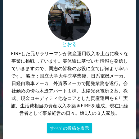
とおる
FIREした元サラリーマンが資産運用収入を土台に様々な
事業に挑戦しています。実体験に基づいた情報を発信し
ていきますので、同志の皆様のお役に立てば何より幸い
です。 略歴：国立大学大学院卒業後、日系電機メーカ、
日経自動車メーカ、外資系メーカで開発業務を遂行。会
社勤めの傍ら木造アパート１棟、太陽光発電所２基、株
式、現金コモディティ他をコアとした資産運用を８年実
施、生活費相当の資産収入を築きFIREを達成。現在は経
営者として事業経営の日々。娘1人の３人家族。
すべての投稿を表示