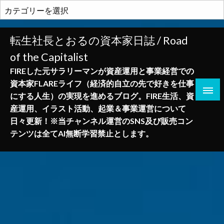
コ
カ
ン
テ
テ
ゴ
転生社長とおるの資本家日誌 / Road
ン
リ
of the Capitalist
ツ
ー
へ
FIREした元サラリーマンが資産運用と事業経営での
ス
資本家FLAREライフ（経済的自立の先で好きを仕事
キ
にする人生）の実現を進めるブログ。FIRE生活、資
ッ
産運用、イラスト活動、起業＆事業運営について
プ
日々更新！※当チャンネル運営のSNS及び販売コン
テンツは全てAI無断学習禁止とします。