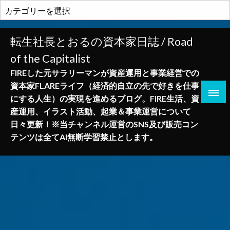
コ
カ
ン
テ
テ
ゴ
転生社長とおるの資本家日誌 / Road
ン
リ
of the Capitalist
ツ
ー
へ
FIREした元サラリーマンが資産運用と事業経営での
ス
資本家FLAREライフ（経済的自立の先で好きを仕事
キ
にする人生）の実現を進めるブログ。FIRE生活、資
ッ
産運用、イラスト活動、起業＆事業運営について
プ
日々更新！※当チャンネル運営のSNS及び販売コン
テンツは全てAI無断学習禁止とします。