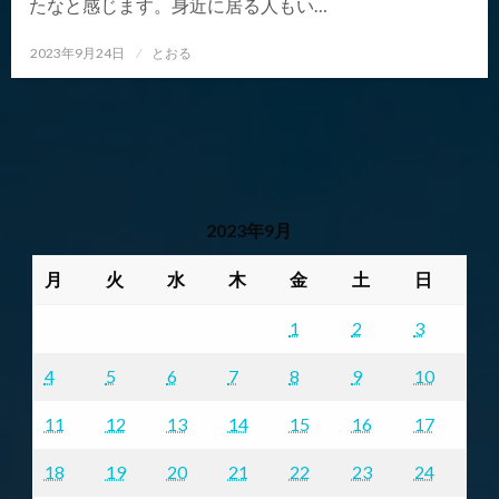
たなと感じます。身近に居る人もい…
投
2023年9月24日
とおる
稿
日:
2023年9月
月
火
水
木
金
土
日
1
2
3
4
5
6
7
8
9
10
11
12
13
14
15
16
17
18
19
20
21
22
23
24