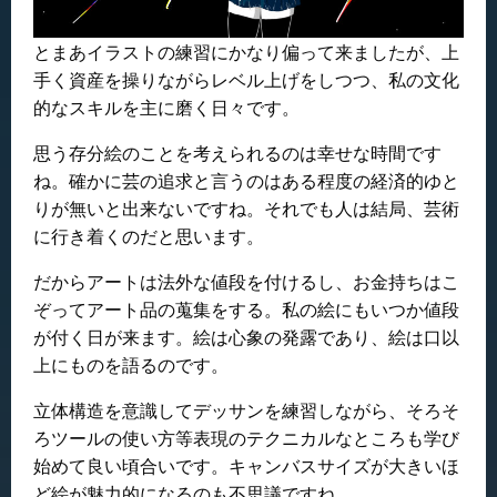
とまあイラストの練習にかなり偏って来ましたが、上
手く資産を操りながらレベル上げをしつつ、私の文化
的なスキルを主に磨く日々です。
思う存分絵のことを考えられるのは幸せな時間です
ね。確かに芸の追求と言うのはある程度の経済的ゆと
りが無いと出来ないですね。それでも人は結局、芸術
に行き着くのだと思います。
だからアートは法外な値段を付けるし、お金持ちはこ
ぞってアート品の蒐集をする。私の絵にもいつか値段
が付く日が来ます。絵は心象の発露であり、絵は口以
上にものを語るのです。
立体構造を意識してデッサンを練習しながら、そろそ
ろツールの使い方等表現のテクニカルなところも学び
始めて良い頃合いです。キャンバスサイズが大きいほ
ど絵が魅力的になるのも不思議ですね。