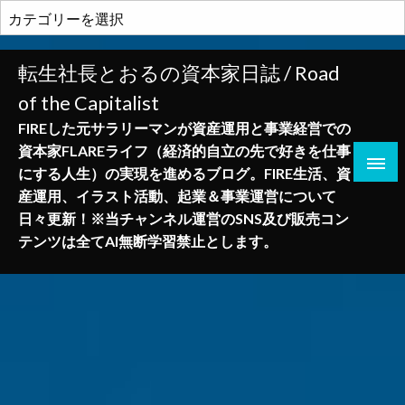
コ
カ
ン
テ
テ
ゴ
転生社長とおるの資本家日誌 / Road
ン
リ
of the Capitalist
ツ
ー
へ
FIREした元サラリーマンが資産運用と事業経営での
ス
資本家FLAREライフ（経済的自立の先で好きを仕事
キ
にする人生）の実現を進めるブログ。FIRE生活、資
ッ
産運用、イラスト活動、起業＆事業運営について
プ
日々更新！※当チャンネル運営のSNS及び販売コン
テンツは全てAI無断学習禁止とします。