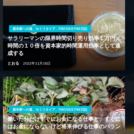
ン
資本家への道、セミリタイア、FIRE/SIDE FIRE日記
サラリーマンの限界時間切り売り効率１万円／
時間の１０倍を資本家的時間運用効率として達
成する
とおる
2022年11月18日
資本家への道、セミリタイア、FIRE/SIDE FIRE日記
働いた分だけすぐにお金になる仕事と、すぐに
はお金にならないけど将来伸びる仕事のバラン
ス