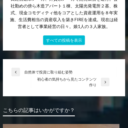
社勤めの傍ら木造アパート１棟、太陽光発電所２基、株
式、現金コモディティ他をコアとした資産運用を８年実
施、生活費相当の資産収入を築きFIREを達成。現在は経
営者として事業経営の日々。娘1人の３人家族。
すべての投稿を表示
投
自然体で投資に取り組む姿勢
前
稿
初心者の気持ちから見たコンテンツ
の
次
作り
投
ナ
の
稿
ビ
投
稿
ゲ
こちらの記事はいかがですか？
ー
シ
ョ