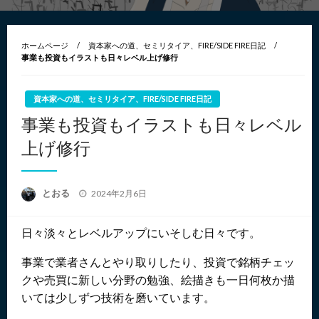
ホームページ
資本家への道、セミリタイア、FIRE/SIDE FIRE日記
事業も投資もイラストも日々レベル上げ修行
資本家への道、セミリタイア、FIRE/SIDE FIRE日記
事業も投資もイラストも日々レベル
上げ修行
投
とおる
2024年2月6日
稿
日:
日々淡々とレベルアップにいそしむ日々です。
事業で業者さんとやり取りしたり、投資で銘柄チェッ
クや売買に新しい分野の勉強、絵描きも一日何枚か描
いては少しずつ技術を磨いています。