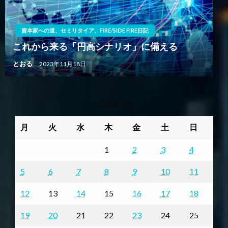
資本家への道、セミリタイア、FIRE/SIDE FIRE日記
これから来る「円高シナリオ」に備える
とおる
2023年11月18日
2024年2月
月
火
水
木
金
土
日
1
2
3
4
5
6
7
8
9
10
11
12
13
14
15
16
17
18
19
20
21
22
23
24
25