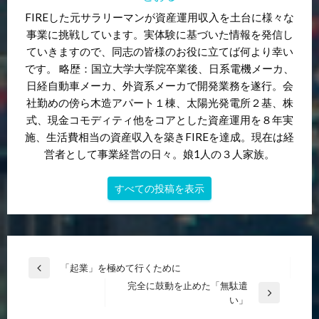
FIREした元サラリーマンが資産運用収入を土台に様々な
事業に挑戦しています。実体験に基づいた情報を発信し
ていきますので、同志の皆様のお役に立てば何より幸い
です。 略歴：国立大学大学院卒業後、日系電機メーカ、
日経自動車メーカ、外資系メーカで開発業務を遂行。会
社勤めの傍ら木造アパート１棟、太陽光発電所２基、株
式、現金コモディティ他をコアとした資産運用を８年実
施、生活費相当の資産収入を築きFIREを達成。現在は経
営者として事業経営の日々。娘1人の３人家族。
すべての投稿を表示
投
「起業」を極めて行くために
前
稿
完全に鼓動を止めた「無駄遣
の
次
い」
投
ナ
の
稿