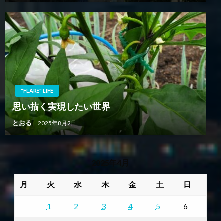
"FLARE" LIFE
思い描く実現したい世界
とおる
2025年8月2日
2025年4月
月
火
水
木
金
土
日
1
2
3
4
5
6