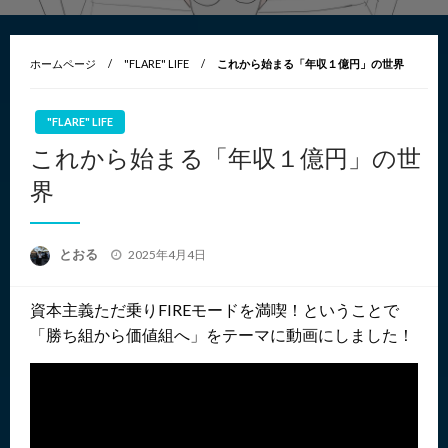
ホームページ
"FLARE" LIFE
これから始まる「年収１億円」の世界
"FLARE" LIFE
これから始まる「年収１億円」の世
界
投
とおる
2025年4月4日
稿
日:
資本主義ただ乗りFIREモードを満喫！ということで
「勝ち組から価値組へ」をテーマに動画にしました！