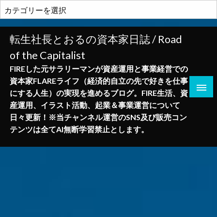
コ
カ
ン
テ
テ
ゴ
転生社長とおるの資本家日誌 / Road
ン
リ
of the Capitalist
ツ
ー
へ
FIREした元サラリーマンが資産運用と事業経営での
ス
資本家FLAREライフ（経済的自立の先で好きを仕事
キ
にする人生）の実現を進めるブログ。FIRE生活、資
ッ
産運用、イラスト活動、起業＆事業運営について
プ
日々更新！※当チャンネル運営のSNS及び販売コン
テンツは全てAI無断学習禁止とします。