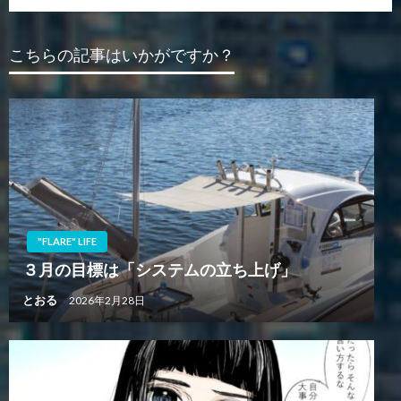
ビ
投
稿
ゲ
こちらの記事はいかがですか？
ー
シ
ョ
ン
"FLARE" LIFE
３月の目標は「システムの立ち上げ」
とおる
2026年2月28日