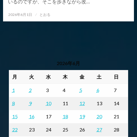
いるのですが、そこを歩きながら改…
投
2026年6月1日
とおる
稿
日:
2026年6月
月
火
水
木
金
土
日
1
2
3
4
5
6
7
8
9
10
11
12
13
14
15
16
17
18
19
20
21
22
23
24
25
26
27
28