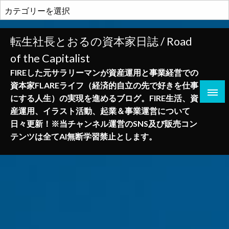
コ
カ
ン
テ
テ
ゴ
転生社長とおるの資本家日誌 / Road
ン
リ
of the Capitalist
ツ
ー
へ
FIREした元サラリーマンが資産運用と事業経営での
ス
資本家FLAREライフ（経済的自立の先で好きを仕事
キ
にする人生）の実現を進めるブログ。FIRE生活、資
ッ
産運用、イラスト活動、起業＆事業運営について
プ
日々更新！※当チャンネル運営のSNS及び販売コン
テンツは全てAI無断学習禁止とします。