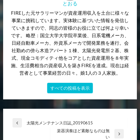
とおる
FIREした元サラリーマンが資産運用収入を土台に様々な
事業に挑戦しています。実体験に基づいた情報を発信し
ていきますので、同志の皆様のお役に立てば何より幸い
です。 略歴：国立大学大学院卒業後、日系電機メーカ、
日経自動車メーカ、外資系メーカで開発業務を遂行。会
社勤めの傍ら木造アパート１棟、太陽光発電所２基、株
式、現金コモディティ他をコアとした資産運用を８年実
施、生活費相当の資産収入を築きFIREを達成。現在は経
営者として事業経営の日々。娘1人の３人家族。
すべての投稿を表示
投
太陽光メンテナンス日誌_20190615
前
稿
楽器演奏ほど素敵なものは無
の
次
い
投
ナ