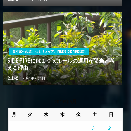
資本家への道、セミリタイア、FIRE/SIDE FIRE日記
SIDE FIREには１０％ルールの適用が妥当と考
える理由
とおる
2021年4月1日
2019年6月
月
火
水
木
金
土
日
1
2