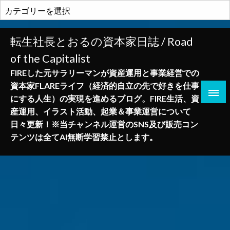
コ
カ
ン
テ
テ
ゴ
転生社長とおるの資本家日誌 / Road
ン
リ
of the Capitalist
ツ
ー
へ
FIREした元サラリーマンが資産運用と事業経営での
ス
資本家FLAREライフ（経済的自立の先で好きを仕事
キ
にする人生）の実現を進めるブログ。FIRE生活、資
ッ
産運用、イラスト活動、起業＆事業運営について
プ
日々更新！※当チャンネル運営のSNS及び販売コン
テンツは全てAI無断学習禁止とします。