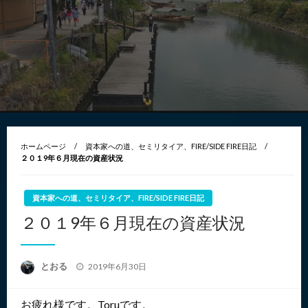
ホームページ
資本家への道、セミリタイア、FIRE/SIDE FIRE日記
２０１9年６月現在の資産状況
資本家への道、セミリタイア、FIRE/SIDE FIRE日記
２０１9年６月現在の資産状況
投
とおる
2019年6月30日
稿
日:
お疲れ様です。Toruです。