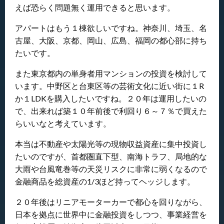
えば恐らく問題無く運用できると思います。
アパートはもう１棟欲しいですね。神奈川、埼玉、名
古屋、大阪、京都、岡山、広島、福岡の都心部に持ち
たいです。
また東京都内の単身者用マンションの投資を検討して
います。中野区と台東区等の芸術文化に近い街に１R
か１LDKを購入したいですね。２０年は運用したいの
で、出来れば築１０年前後で利回り６～７％で買えた
らいいなと考えています。
本当は不動産や太陽光等の現物収益資産に集中投資し
たいのですが、首都圏直下型、南海トラフ、局地的な
大雨や台風竜巻等の天災リスクに非常に弱くなるので
金融商品を総資産の1/3ほど持ってヘッジします。
２０年後はリニアモーターカーで都心を回りながら、
日本を拠点に世界中に金融投資をしつつ、事業経営を