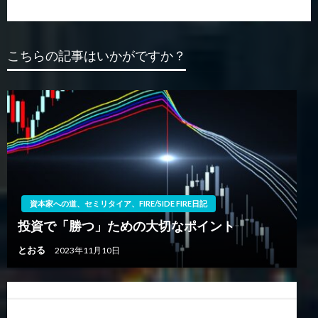
の
稿
ビ
投
稿
ゲ
こちらの記事はいかがですか？
ー
シ
ョ
ン
資本家への道、セミリタイア、FIRE/SIDE FIRE日記
投資で「勝つ」ための大切なポイント
とおる
2023年11月10日