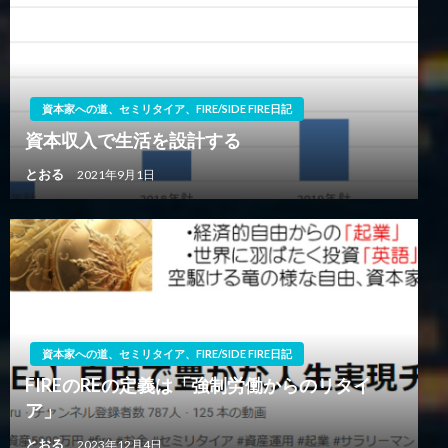
資本家への道、セミリタイア、FIRE/SIDE FIRE日記
資本収入で生活を設計する
とおる
2021年9月1日
資本家への道、セミリタイア、FIRE/SIDE FIRE日記
FIREのREの定義は「強制労働からのリタイ
ア」
とおる
2023年12月4日