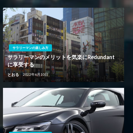
シ
ョ
ン
サラリーマンの楽しみ方
サラリーマンのメリットを気楽にRedundant
に享受する
とおる
2022年6月10日