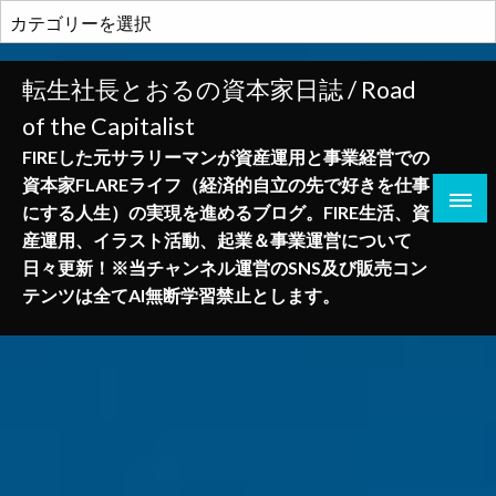
コ
カ
ン
テ
テ
ゴ
転生社長とおるの資本家日誌 / Road
ン
リ
of the Capitalist
ツ
ー
へ
FIREした元サラリーマンが資産運用と事業経営での
ス
資本家FLAREライフ（経済的自立の先で好きを仕事
キ
にする人生）の実現を進めるブログ。FIRE生活、資
ッ
産運用、イラスト活動、起業＆事業運営について
プ
日々更新！※当チャンネル運営のSNS及び販売コン
テンツは全てAI無断学習禁止とします。