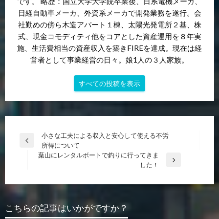
です。 略歴：国立大学大学院卒業後、日系電機メーカ、
日経自動車メーカ、外資系メーカで開発業務を遂行。会
社勤めの傍ら木造アパート１棟、太陽光発電所２基、株
式、現金コモディティ他をコアとした資産運用を８年実
施、生活費相当の資産収入を築きFIREを達成。現在は経
営者として事業経営の日々。娘1人の３人家族。
すべての投稿を表示
投
小さな工夫による収入と安心して使える不労
前
所得について
稿
の
葉山にレンタルボートで釣りに行ってきま
ナ
投
次
した！
稿
の
ビ
投
ゲ
稿
ー
こちらの記事はいかがですか？