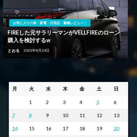
お気に入りの車・家電・日用品・書籍レビュー！
FIREした元サラリーマンがVELLFIREのローン
購入を検討するw
とおる
2023年8月24日
2019年10月
月
火
水
木
金
土
日
1
2
3
4
5
6
7
8
9
10
11
12
13
14
15
16
17
18
19
20