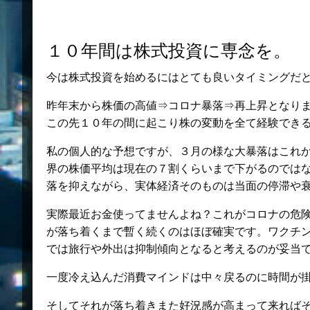
１０年間は株式投資に専念を。
今は株式投資を始めるにはとても良いタイミングだ
昨年末から株価の高値⇒コロナ暴落⇒再上昇となり
この先１０年の間に起こり株の変動を全て経験でき
私の個人的な予想ですが、３月の様な大暴落はこれ
界の株価平均は現在の７割くらいまで下がるのでは
落を抑えながら、実体経済そのものは当面の停滞や
実際最近お金使ってませんよね？これがコロナの危
が落ち着くまで暫く続くのはほぼ確実です。ワクチ
では旅行や外出は抑制傾向となると考えるのが妥当
一度冷え込んだ消費マインドは中々戻るのに時間が
そしてそれが落ち着きまた好況感が高まって来れば