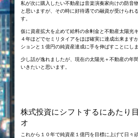
私が次に購入したい不動産は音楽演奏家向けの防音
と思いますが、その時に好待遇での融資が受けられ
す。
仮に資産拡大を止めて給料の余剰金と不動産太陽光
４年ほどでセミリタイアをほぼ確実に達成出来ます
ションと１億円の純資産達成に手を伸ばすことにし
少し話が逸れましたが、現在の太陽光＋不動産の年
いきたいと思います。
株式投資にシフトするにあたり
オ
これから１０年で純資産１億円を目標に上げて日々