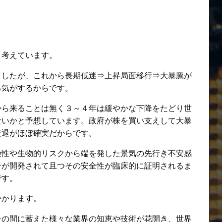
と考えています。
ましたが、これから長期低迷⇒上昇局面移行⇒大暴騰が
る気がするからです。
から来ることは無く３～４年は緩やかな下降をたどり世
ないかと予想しています。政府が株を買い支えして大暴
衰退がほぼ確実だからです。
険性や生物的リスクから端を発した景気の先行き不安感
ンが開発されて且つその安全性が臨床的に証明されるま
です。
掛かります。
その間に蓄えた様々な業界の知恵や技術が花開き、世界