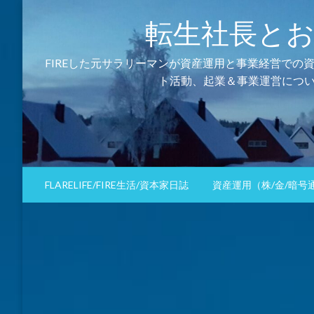
コ
転生社長とおるの資
ン
テ
ン
FIREした元サラリーマンが資産運用と事業経営での
ツ
ト活動、起業＆事業運営につい
へ
ス
キ
ッ
プ
FLARELIFE/FIRE生活/資本家日誌
資産運用（株/金/暗号