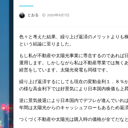
投
とおる
2020年8月7日
稿
日:
色々と考えた結果、繰り上げ返済のメリットよりも
という結論に至りました。
もし私が不動産や太陽光事業に専念するのであれば
運用します。しかしながら私は不動産専業では無く
経営をしています。太陽光発電も同様です。
繰り上げ返済するにしても現在の変動金利１．８％
の様な高金利下では好景気により日本国内株価も上
逆に景気後退により日本国内でデフレが進んでいれ
年間は太陽光からのキャッシュフローもあるため返
つくづく不動産や太陽光は購入時の価格が全てだな