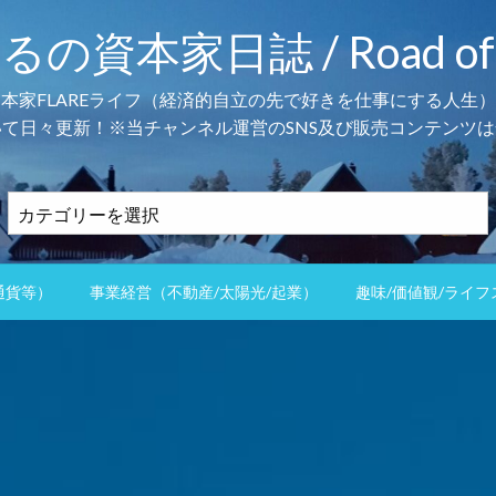
本家日誌 / Road of the 
資本家FLAREライフ（経済的自立の先で好きを仕事にする人生）
て日々更新！※当チャンネル運営のSNS及び販売コンテンツは
カ
テ
ゴ
リ
通貨等）
事業経営（不動産/太陽光/起業）
趣味/価値観/ライフ
ー