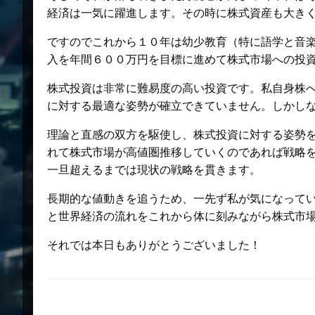
経済は一気に躍進します。その時に株式資産も大き
ですのでこれから１０年は幼少教育（特に語学と音
入を年間６００万円を目標に進めて株式市場への投
株式投資は非常に難易度の高い投資です。私自身株
に対する最適な姿勢が確立できていません。しかし
理論と直感の双方を駆使し、株式投資に対する姿勢
れて株式市場が高値圏推移していくのであれば戦略
一旦超えるまでは現状の戦略を貫きます。
長期的な値動きを追うため、一先ず私が気になって
と世界経済の流れをこれから体に刻みながら株式市
それでは本日もありがとうございました！