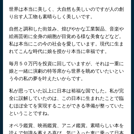
世界は本当に美しく、大自然も美しいのですが人の創
り出す人工物も素晴らしく美しいです。
自然と調和した街並み、煌びやかな工業製品、音楽や
絵画芸術に全身の細胞が目覚める様な美食などなど。
私は本当にこの今の社会を愛しています。現代に生ま
れてこんな時代に娘を授かり本当に幸福です。
毎月５０万円を投資に回していますが、それは一重に
娘と一緒に演劇の特等席から世界を眺めていたいとい
う今の私の夢を叶えたいからです。
私が思っていた以上に日本は裕福な国でした。私が完
全に誤解していたのは、この日本に生まれたことで臨
むほぼ全てを実現することができる準備が整っていた
ということですね。
オペラ鑑賞、映画鑑賞、アニメ鑑賞。素晴らしい本を
読んで知識を蓄える喜び。気に入った車に乗って日本