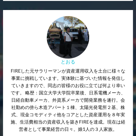
とおる
FIREした元サラリーマンが資産運用収入を土台に様々な
事業に挑戦しています。実体験に基づいた情報を発信し
ていきますので、同志の皆様のお役に立てば何より幸い
です。 略歴：国立大学大学院卒業後、日系電機メーカ、
日経自動車メーカ、外資系メーカで開発業務を遂行。会
社勤めの傍ら木造アパート１棟、太陽光発電所２基、株
式、現金コモディティ他をコアとした資産運用を８年実
施、生活費相当の資産収入を築きFIREを達成。現在は経
営者として事業経営の日々。娘1人の３人家族。