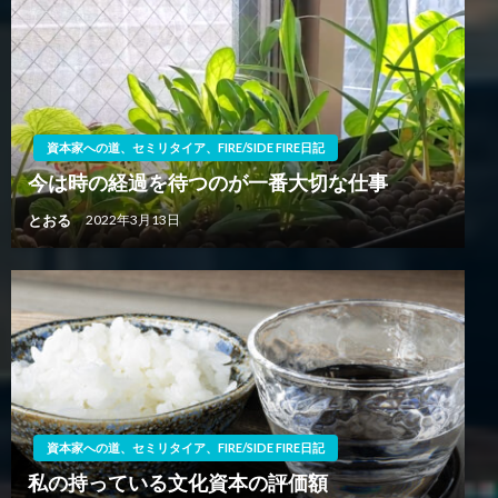
資本家への道、セミリタイア、FIRE/SIDE FIRE日記
今は時の経過を待つのが一番大切な仕事
とおる
2022年3月13日
資本家への道、セミリタイア、FIRE/SIDE FIRE日記
私の持っている文化資本の評価額