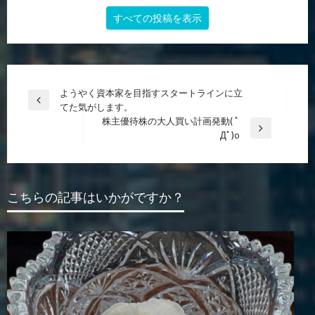
すべての投稿を表示
投
ようやく資本家を目指すスタートラインに立
前
てた気がします。
稿
の
株主優待株の大人買い計画発動( ﾟ
ナ
投
次
Дﾟ)o
稿
の
ビ
投
ゲ
稿
ー
こちらの記事はいかがですか？
シ
ョ
ン