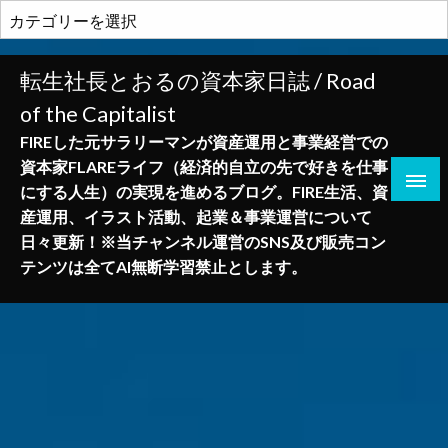
コ
カ
ン
テ
テ
ゴ
転生社長とおるの資本家日誌 / Road
ン
リ
of the Capitalist
ツ
ー
へ
FIREした元サラリーマンが資産運用と事業経営での
ス
資本家FLAREライフ（経済的自立の先で好きを仕事
キ
にする人生）の実現を進めるブログ。FIRE生活、資
ッ
産運用、イラスト活動、起業＆事業運営について
プ
日々更新！※当チャンネル運営のSNS及び販売コン
テンツは全てAI無断学習禁止とします。