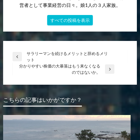
営者として事業経営の日々。娘1人の３人家族。
すべての投稿を表示
投
サラリーマンを続けるメリットと辞めるメリ
前
ット
稿
の
分かりやすい株価の大暴落はもう来なくなる
ナ
投
次
のではないか。
稿
の
ビ
投
ゲ
稿
ー
こちらの記事はいかがですか？
シ
ョ
ン