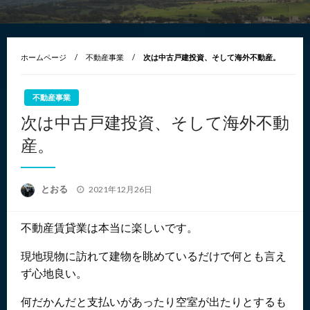
ホームページ
不動産事業
次は中古戸建投資、そして海外不動産。
不動産事業
次は中古戸建投資、そして海外不動
産。
投
とおる
2021年12月26日
稿
日:
不動産賃貸業は本当に楽しいです。
現地現物に訪れて建物を眺めているだけで何とも言え
ず心地良い。
何だかんだと支払いがあったり空室が出たりとするも