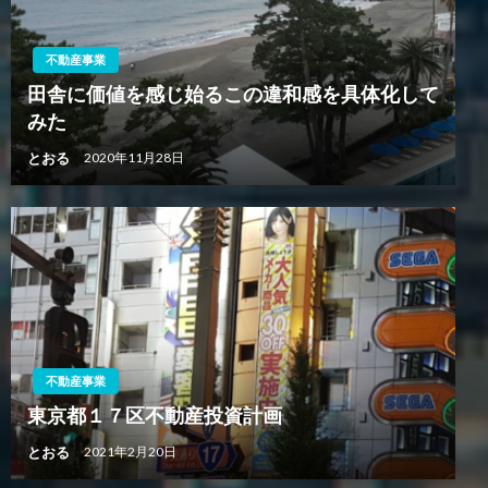
不動産事業
田舎に価値を感じ始るこの違和感を具体化して
みた
とおる
2020年11月28日
不動産事業
東京都１７区不動産投資計画
とおる
2021年2月20日