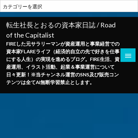
コ
カ
ン
テ
テ
ゴ
転生社長とおるの資本家日誌 / Road
ン
リ
of the Capitalist
ツ
ー
へ
FIREした元サラリーマンが資産運用と事業経営での
ス
資本家FLAREライフ（経済的自立の先で好きを仕事
キ
にする人生）の実現を進めるブログ。FIRE生活、資
ッ
産運用、イラスト活動、起業＆事業運営について
プ
日々更新！※当チャンネル運営のSNS及び販売コン
テンツは全てAI無断学習禁止とします。