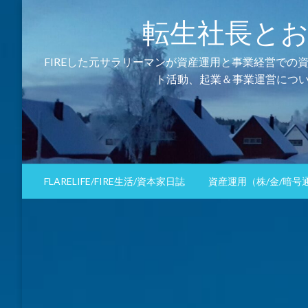
コ
転生社長とおるの資
ン
テ
ン
FIREした元サラリーマンが資産運用と事業経営での
ツ
ト活動、起業＆事業運営につい
へ
ス
キ
ッ
プ
FLARELIFE/FIRE生活/資本家日誌
資産運用（株/金/暗号