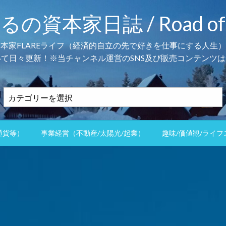
本家日誌 / Road of the 
資本家FLAREライフ（経済的自立の先で好きを仕事にする人生）
て日々更新！※当チャンネル運営のSNS及び販売コンテンツは
カ
テ
ゴ
リ
通貨等）
事業経営（不動産/太陽光/起業）
趣味/価値観/ライフ
ー