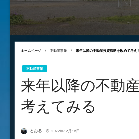
ホームページ
不動産事業
来年以降の不動産投資戦略を改めて考え
不動産事業
来年以降の不動
考えてみる
投
とおる
2022年12月18日
稿