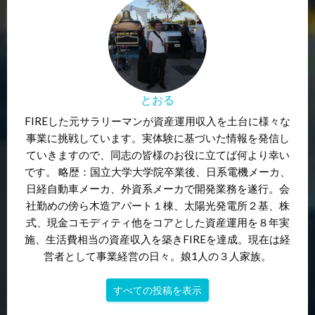
とおる
FIREした元サラリーマンが資産運用収入を土台に様々な
事業に挑戦しています。実体験に基づいた情報を発信し
ていきますので、同志の皆様のお役に立てば何より幸い
です。 略歴：国立大学大学院卒業後、日系電機メーカ、
日経自動車メーカ、外資系メーカで開発業務を遂行。会
社勤めの傍ら木造アパート１棟、太陽光発電所２基、株
式、現金コモディティ他をコアとした資産運用を８年実
施、生活費相当の資産収入を築きFIREを達成。現在は経
営者として事業経営の日々。娘1人の３人家族。
すべての投稿を表示