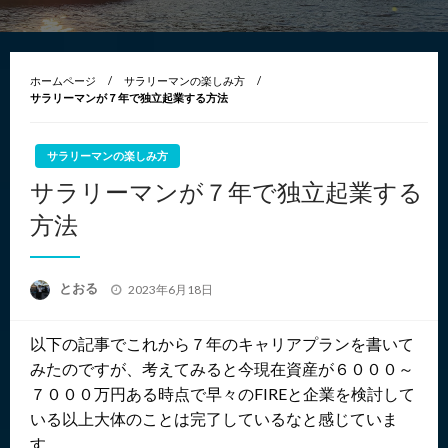
ホームページ
サラリーマンの楽しみ方
サラリーマンが７年で独立起業する方法
サラリーマンの楽しみ方
サラリーマンが７年で独立起業する
方法
投
とおる
2023年6月18日
稿
日:
以下の記事でこれから７年のキャリアプランを書いて
みたのですが、考えてみると今現在資産が６０００～
７０００万円ある時点で早々のFIREと企業を検討して
いる以上大体のことは完了しているなと感じていま
す。