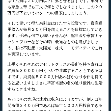
は生活費は２０万円以下に落とせるはずです。単身で
も家族世帯でも工夫で何とでもなりますし、この２０
万円以下というのを一つの目安にしましょう。
そして働いて得た余剰金はひたすら投資です。資産運
用収入が毎月２０万円を超えることを目標にしていき
ます。手段は何でも構いませんが、配当金や家賃キャ
ッシュフローなどその時に最適なものを選びましょ
う。私は不動産＋太陽光＋株式＋コモディティでこれ
を実現しています。
上手くそれぞれのアセットクラスの長所を持ち寄れば
純資産３０００万円くらいで達成することもできるは
ずです。純資産５０００万円あればかなり余裕を持て
ると思いますしまさに準富裕層の名の通り優雅な生活
すらできますね。
あとはその実現の速度は収入によりますが、例えば年
間所得３４０万円であれば毎年１００万円投資できる