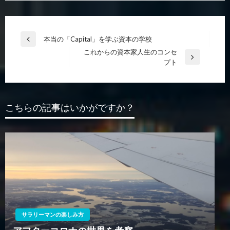
投
本当の「Capital」を学ぶ資本の学校
前
稿
これからの資本家人生のコンセ
の
次
プト
投
ナ
の
稿
ビ
投
稿
ゲ
こちらの記事はいかがですか？
ー
シ
ョ
ン
サラリーマンの楽しみ方