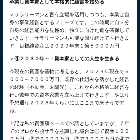
卒業し資本家として本格的に経営を始める
＞サラリーマンと言う立場を活用しつつも、本業は自
身の事業経営とするフェーズです。この時期に自＞分
自身の経営能力を見極め、独立に向けた道を確保して
いきます。サラリーマンも可能な限り続けて＞行きま
す。目標純資産は２０２９年末１億５０００万円。
＞
④２０３０年～：資本家としての人生を生きる
今現在の資産を基軸に考えると、２０２３年現在で６
０００～７０００万円、既存の仕組みを活かした経営
の経験（不動産、太陽光）、これから本格的に経営を
行い数年での資本家業を立ち上げて行きます。やはり
予想通り２０２６年くらいにはここまで来そうです
ね。
上記は私の資産額ベースでの話としていますが、７年
でのゼロから脱サラを意識した場合は①で資産１００
０万円、②で２０００万円、③で３０００万円の④で