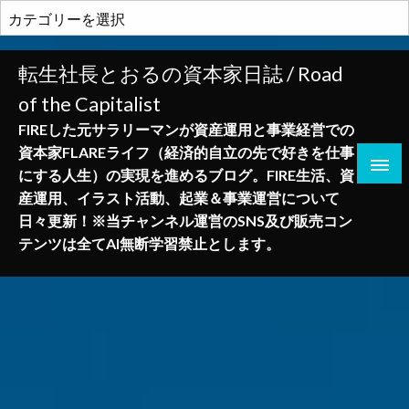
コ
カ
ン
テ
テ
ゴ
転生社長とおるの資本家日誌 / Road
ン
リ
of the Capitalist
ツ
ー
へ
FIREした元サラリーマンが資産運用と事業経営での
ス
資本家FLAREライフ（経済的自立の先で好きを仕事
キ
にする人生）の実現を進めるブログ。FIRE生活、資
ッ
産運用、イラスト活動、起業＆事業運営について
プ
日々更新！※当チャンネル運営のSNS及び販売コン
テンツは全てAI無断学習禁止とします。