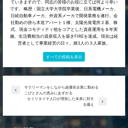
ていきますので、同志の皆様のお役に立てば何より幸い
です。 略歴：国立大学大学院卒業後、日系電機メーカ、
日経自動車メーカ、外資系メーカで開発業務を遂行。会
社勤めの傍ら木造アパート１棟、太陽光発電所２基、株
式、現金コモディティ他をコアとした資産運用を８年実
施、生活費相当の資産収入を築きFIREを達成。現在は経
営者として事業経営の日々。娘1人の３人家族。
すべての投稿を表示
投
サラリーマンをしながら超優良企業に勤める
前
こびとさんの恵みにあずかる
稿
の
セミリタイヤ人口が増加した未来に対す
ナ
投
次
る備え
稿
の
ビ
投
ゲ
稿