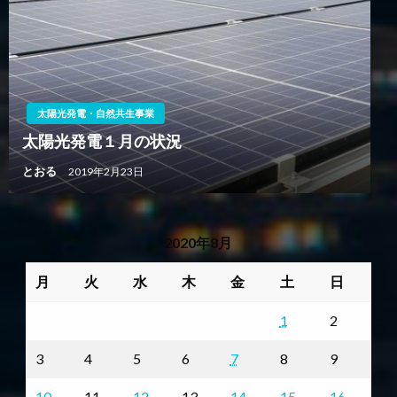
太陽光発電・自然共生事業
太陽光発電１月の状況
とおる
2019年2月23日
2020年8月
月
火
水
木
金
土
日
1
2
3
4
5
6
7
8
9
10
11
12
13
14
15
16