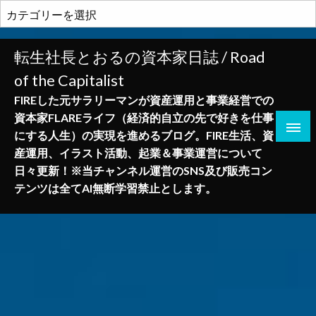
コ
カ
ン
テ
テ
ゴ
転生社長とおるの資本家日誌 / Road
ン
リ
of the Capitalist
ツ
ー
へ
FIREした元サラリーマンが資産運用と事業経営での
ス
資本家FLAREライフ（経済的自立の先で好きを仕事
キ
にする人生）の実現を進めるブログ。FIRE生活、資
ッ
産運用、イラスト活動、起業＆事業運営について
プ
日々更新！※当チャンネル運営のSNS及び販売コン
テンツは全てAI無断学習禁止とします。