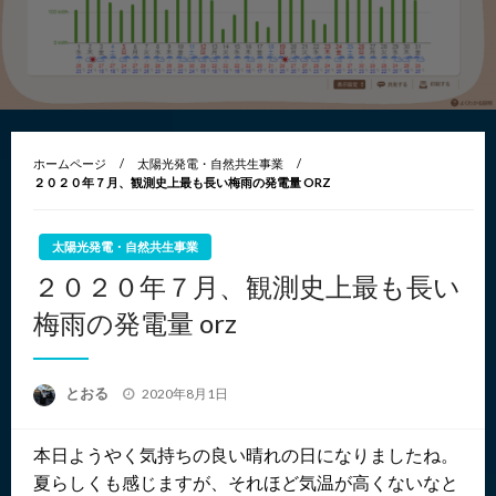
ホームページ
太陽光発電・自然共生事業
２０２０年７月、観測史上最も長い梅雨の発電量 ORZ
太陽光発電・自然共生事業
２０２０年７月、観測史上最も長い
梅雨の発電量 orz
投
とおる
2020年8月1日
稿
日:
本日ようやく気持ちの良い晴れの日になりましたね。
夏らしくも感じますが、それほど気温が高くないなと