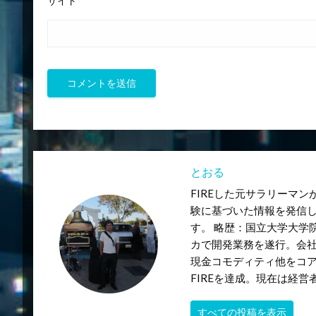
サイト
とおる
FIREした元サラリーマ
験に基づいた情報を発信
す。 略歴：国立大学大学
カで開発業務を遂行。会
現金コモディティ他をコ
FIREを達成。現在は経
すべての投稿を表示