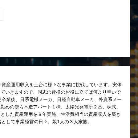
ンが資産運用収入を土台に様々な事業に挑戦しています。実体
していきますので、同志の皆様のお役に立てば何より幸いで
院卒業後、日系電機メーカ、日経自動車メーカ、外資系メー
社勤めの傍ら木造アパート１棟、太陽光発電所２基、株式、
アとした資産運用を８年実施、生活費相当の資産収入を築き
営者として事業経営の日々。娘1人の３人家族。