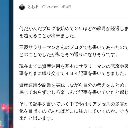
投
とおる
2021年10月3日
稿
日:
何だかんだブログを始めて２年ほどの歳月が経過し
を越えることが出来ました。
三菱サラリーマンさんのブログでも書いてあったの
とのことでしたが私もその通りになりそうです。
現在までに資産運用を基本にサラリーマンの悲哀や
事をたまに織り交ぜて４３４記事を書いてきました
資産運用や副業を実践しながら自分の考えをまとめ
感じておらずむしろ楽しんで記事を書いていたと感
そして記事を書いていく中でやはりアクセスの多寡
化を目指すのであればどこに注力していくのか。そ
来たと思います。