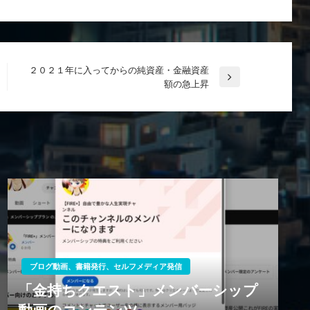
２０２１年に入ってからの純資産・金融資産
次
額の急上昇
の
投
稿
ブログ動画、書籍発行、セルフメディア発信
「金持ちクエスト」メンバーシップ
動画のコンテンツ