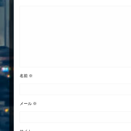
名前
※
メール
※