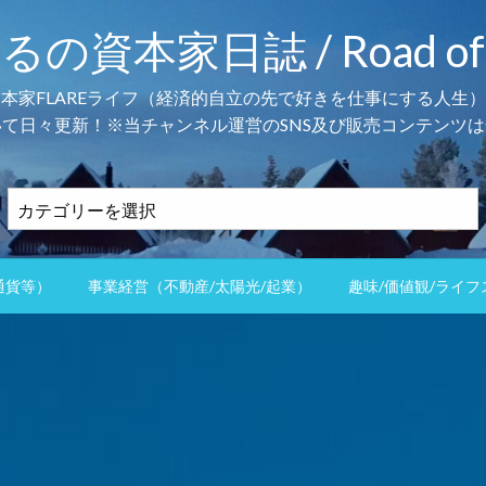
本家日誌 / Road of the 
資本家FLAREライフ（経済的自立の先で好きを仕事にする人生）
て日々更新！※当チャンネル運営のSNS及び販売コンテンツは
カ
テ
ゴ
リ
通貨等）
事業経営（不動産/太陽光/起業）
趣味/価値観/ライフ
ー