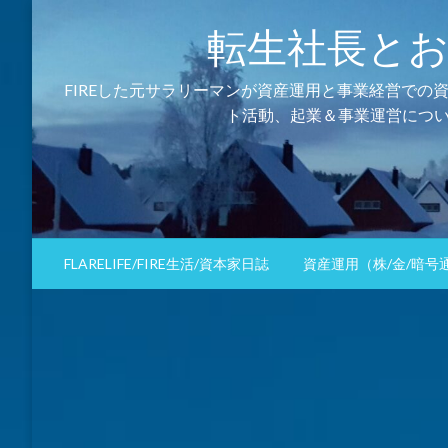
コ
転生社長とおるの資
ン
テ
ン
FIREした元サラリーマンが資産運用と事業経営での
ツ
ト活動、起業＆事業運営につい
へ
ス
キ
ッ
プ
FLARELIFE/FIRE生活/資本家日誌
資産運用（株/金/暗号