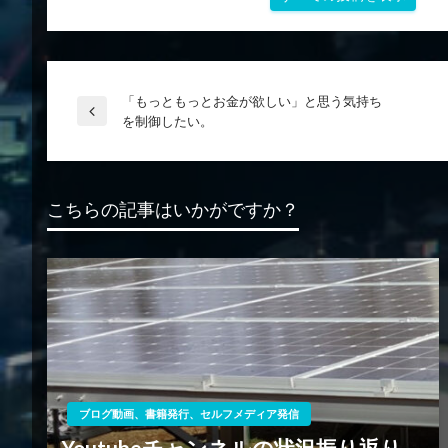
「もっともっとお金が欲しい」と思う気持ち
投
前
を制御したい。
の
稿
投
稿
こちらの記事はいかがですか？
ナ
ビ
ゲ
ー
ブログ動画、書籍発行、セルフメディア発信
Youtubeチャンネルの状況振り返り