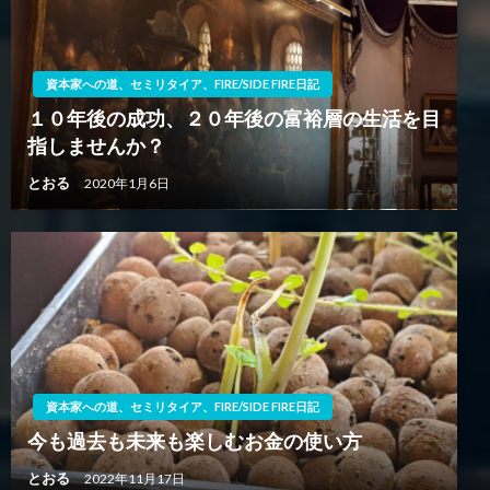
資本家への道、セミリタイア、FIRE/SIDE FIRE日記
１０年後の成功、２０年後の富裕層の生活を目
指しませんか？
とおる
2020年1月6日
資本家への道、セミリタイア、FIRE/SIDE FIRE日記
今も過去も未来も楽しむお金の使い方
とおる
2022年11月17日