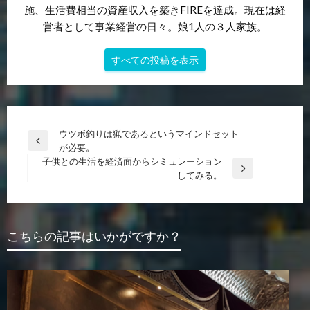
施、生活費相当の資産収入を築きFIREを達成。現在は経
営者として事業経営の日々。娘1人の３人家族。
すべての投稿を表示
投
ウツボ釣りは猟であるというマインドセット
前
が必要。
稿
の
子供との生活を経済面からシミュレーション
ナ
投
次
してみる。
稿
の
ビ
投
ゲ
稿
ー
こちらの記事はいかがですか？
シ
ョ
ン