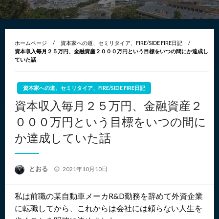
ホームページ
資本家への道、セミリタイア、FIRE/SIDE FIRE日記
資本収入毎月２５万円、金融資産２０００万円という目標をいつの間にか達成し
ていた話
資本家への道、セミリタイア、FIRE/SIDE FIRE日記
資本収入毎月２５万円、金融資産２
０００万円という目標をいつの間に
か達成していた話
投
とおる
2021年10月10日
稿
日:
私は前職の某自動車メーカR&D勤務を辞めて外資企業
に転職してから、これからは会社には頼らない人生を