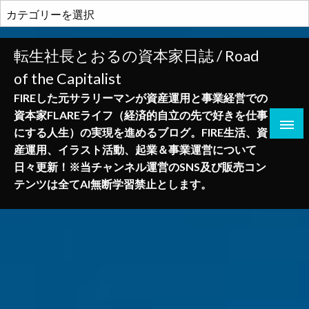
コ
カ
ン
テ
テ
ゴ
転生社長とおるの資本家日誌 / Road
ン
リ
of the Capitalist
ツ
ー
へ
FIREした元サラリーマンが資産運用と事業経営での
ス
資本家FLAREライフ（経済的自立の先で好きを仕事
キ
にする人生）の実現を進めるブログ。FIRE生活、資
ッ
産運用、イラスト活動、起業＆事業運営について
プ
日々更新！※当チャンネル運営のSNS及び販売コン
テンツは全てAI無断学習禁止とします。