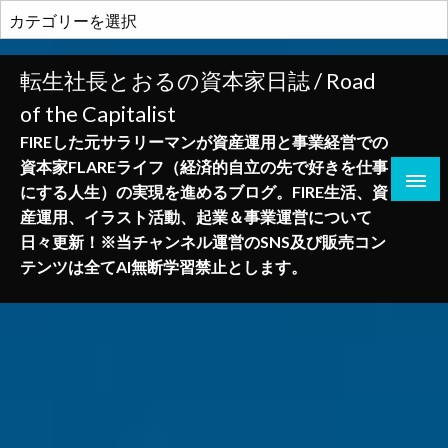
コ
カ
ン
テ
テ
ゴ
転生社長とおるの資本家日誌 / Road
ン
リ
of the Capitalist
ツ
ー
へ
FIREした元サラリーマンが資産運用と事業経営での
ス
資本家FLAREライフ（経済的自立の先で好きを仕事
キ
にする人生）の実現を進めるブログ。FIRE生活、資
ッ
産運用、イラスト活動、起業＆事業運営について
プ
日々更新！※当チャンネル運営のSNS及び販売コン
テンツは全てAI無断学習禁止とします。