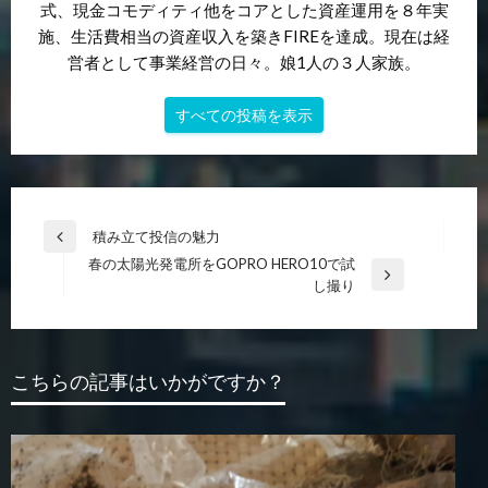
式、現金コモディティ他をコアとした資産運用を８年実
施、生活費相当の資産収入を築きFIREを達成。現在は経
営者として事業経営の日々。娘1人の３人家族。
すべての投稿を表示
投
積み立て投信の魅力
前
稿
春の太陽光発電所をGOPRO HERO10で試
の
次
し撮り
投
ナ
の
稿
ビ
投
稿
ゲ
こちらの記事はいかがですか？
ー
シ
ョ
ン