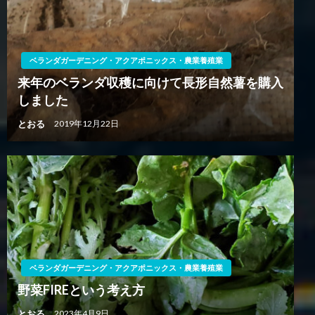
ベランダガーデニング・アクアポニックス・農業養殖業
来年のベランダ収穫に向けて長形自然薯を購入
しました
とおる
2019年12月22日
ベランダガーデニング・アクアポニックス・農業養殖業
野菜FIREという考え方
とおる
2023年4月9日