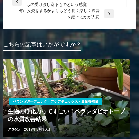
前
もの受け渡し巡るものという感覚
稿
の
何に投資をするかよりもどう長く楽しく投資
ナ
投
次
を続けるかが大切
稿
の
ビ
投
ゲ
稿
ー
こちらの記事はいかがですか？
シ
ョ
ン
ベランダガーデニング・アクアポニックス・農業養殖業
生物の浄化力ってすごい！ベランダビオトープ
の水質改善結果
とおる
2019年8月30日