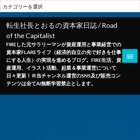
コ
カ
ン
テ
テ
ゴ
転生社長とおるの資本家日誌 / Road
ン
リ
of the Capitalist
ツ
ー
へ
FIREした元サラリーマンが資産運用と事業経営での
ス
資本家FLAREライフ（経済的自立の先で好きを仕事
キ
にする人生）の実現を進めるブログ。FIRE生活、資
ッ
産運用、イラスト活動、起業＆事業運営について
プ
日々更新！※当チャンネル運営のSNS及び販売コン
テンツは全てAI無断学習禁止とします。