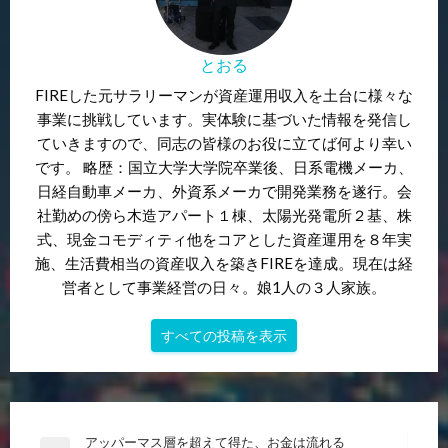
とおる
FIREした元サラリーマンが資産運用収入を土台に様々な
事業に挑戦しています。実体験に基づいた情報を発信し
ていきますので、同志の皆様のお役に立てば何より幸い
です。 略歴：国立大学大学院卒業後、日系電機メーカ、
日経自動車メーカ、外資系メーカで開発業務を遂行。会
社勤めの傍ら木造アパート１棟、太陽光発電所２基、株
式、現金コモディティ他をコアとした資産運用を８年実
施、生活費相当の資産収入を築きFIREを達成。現在は経
営者として事業経営の日々。娘1人の３人家族。
すべての投稿を表示
投
アッパーマス層を超えて得た、お金は流れる