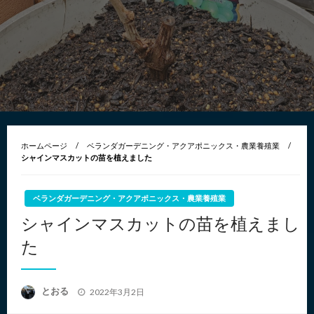
ホームページ
ベランダガーデニング・アクアポニックス・農業養殖業
シャインマスカットの苗を植えました
ベランダガーデニング・アクアポニックス・農業養殖業
シャインマスカットの苗を植えまし
た
投
とおる
2022年3月2日
稿