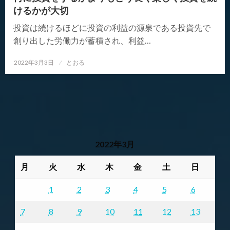
けるかが大切
投資は続けるほどに投資の利益の源泉である投資先で
創り出した労働力が蓄積され、利益…
投
2022年3月3日
とおる
稿
日:
2022年3月
月
火
水
木
金
土
日
1
2
3
4
5
6
7
8
9
10
11
12
13