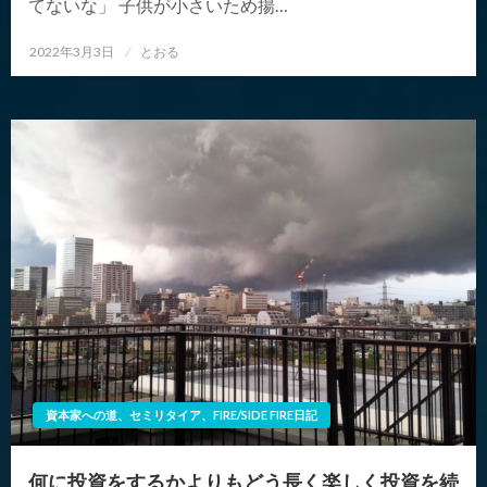
てないな」 子供が小さいため揚…
投
2022年3月3日
とおる
稿
日:
資本家への道、セミリタイア、FIRE/SIDE FIRE日記
何に投資をするかよりもどう長く楽しく投資を続