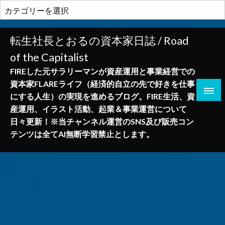
コ
カ
ン
テ
テ
ゴ
転生社長とおるの資本家日誌 / Road
ン
リ
of the Capitalist
ツ
ー
へ
FIREした元サラリーマンが資産運用と事業経営での
ス
資本家FLAREライフ（経済的自立の先で好きを仕事
キ
にする人生）の実現を進めるブログ。FIRE生活、資
ッ
産運用、イラスト活動、起業＆事業運営について
プ
日々更新！※当チャンネル運営のSNS及び販売コン
テンツは全てAI無断学習禁止とします。