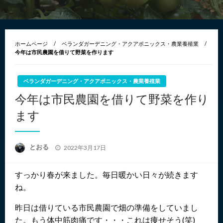
ホームページ
ベランダガーデニング・アクアポニックス・農業養殖業
今年は市民農園を借りて野菜を作ります
ベランダガーデニング・アクアポニックス・農業養殖業
今年は市民農園を借りて野菜を作り
ます
投
とおる
2022年3月17日
稿
日:
すっかり春が来ました。毎日暖かい日々が続きます
ね。
昨日は借りている市民農園で畑の準備をしていまし
た。もう体中筋肉痛です・・・これは痩せそう(笑)