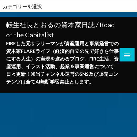
コ
カ
ン
テ
テ
ゴ
転生社長とおるの資本家日誌 / Road
ン
リ
of the Capitalist
ツ
ー
へ
FIREした元サラリーマンが資産運用と事業経営での
ス
資本家FLAREライフ（経済的自立の先で好きを仕事
キ
にする人生）の実現を進めるブログ。FIRE生活、資
ッ
産運用、イラスト活動、起業＆事業運営について
プ
日々更新！※当チャンネル運営のSNS及び販売コン
テンツは全てAI無断学習禁止とします。