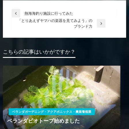
投
熱海海釣り施設に行ってみた
前
稿
「とりあえずヤマハの楽器を見てみよう」の
の
次
ブランド力
投
ナ
の
稿
ビ
投
稿
ゲ
こちらの記事はいかがですか？
ー
シ
ョ
ン
ベランダガーデニング・アクアポニックス・農業養殖業
ベランダビオトープ始めました