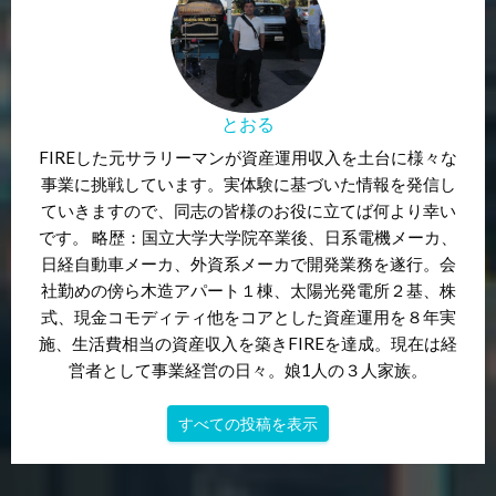
とおる
FIREした元サラリーマンが資産運用収入を土台に様々な
事業に挑戦しています。実体験に基づいた情報を発信し
ていきますので、同志の皆様のお役に立てば何より幸い
です。 略歴：国立大学大学院卒業後、日系電機メーカ、
日経自動車メーカ、外資系メーカで開発業務を遂行。会
社勤めの傍ら木造アパート１棟、太陽光発電所２基、株
式、現金コモディティ他をコアとした資産運用を８年実
施、生活費相当の資産収入を築きFIREを達成。現在は経
営者として事業経営の日々。娘1人の３人家族。
すべての投稿を表示